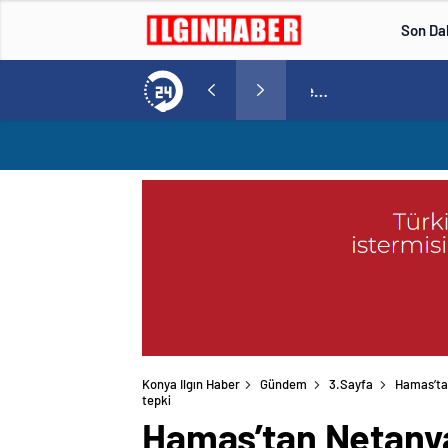
Son Da
Norweç silahlı kuvvetleri kadınlardan oluşan özel kuvvetler eğitimlerini başlattı.
15:20
/
Konya Ilgın Haber
Gündem
3.Sayfa
Hamas’tan
tepki
Hamas’tan Netanyah