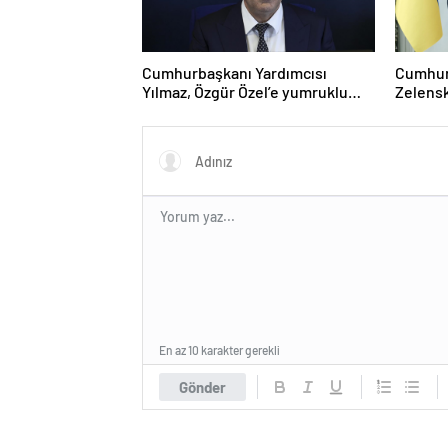
Cumhurbaşkanı Yardımcısı
Cumhur
Yılmaz, Özgür Özel’e yumruklu
Zelensk
saldırıyı kınadı
En az 10 karakter gerekli
Gönder