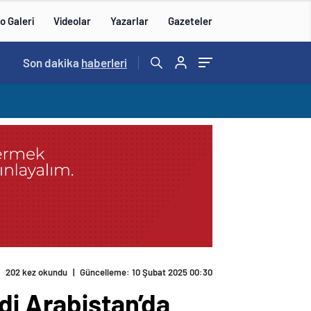
o Galeri
Videolar
Yazarlar
Gazeteler
14:57
Son dakika
/
haberleri
202 kez okundu
|
Güncelleme: 10 Şubat 2025 00:30
di Arabistan’da