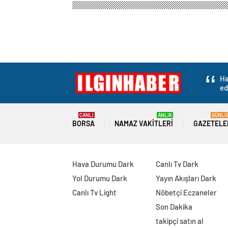
Ha
ed
CANLI
ANLIK
GÜNLÜ
BORSA
NAMAZ VAKITLERI
GAZETELE
Hava Durumu Dark
Canlı Tv Dark
Yol Durumu Dark
Yayın Akışları Dark
Canlı Tv Light
Nöbetçi Eczaneler
Son Dakika
takipçi satın al