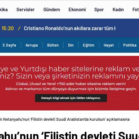
kika
Servisler
Gündem
Ekonomi
Spor
Kadın
Fot
Cristiano Ronaldo’nun akıllara zarar tüm kariyerinin istatistiğini çıkardık !
3.Sayfa
Avrupa
Bülten
Din
Eğitim
Hayat
Politika
 Netanyahu’nun ‘Filistin devleti Suudi Arabistan’da kurulsun’ açıklamasına
u’nun ‘Filistin devleti Suu