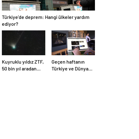
Türkiye’de deprem: Hangi ülkeler yardım
ediyor?
Kuyruklu yıldız ZTF,
Geçen haftanın
50 bin yıl aradan
Türkiye ve Dünya
sonra Dünya’ya ilk
gündemini takip
kez çok yaklaşacak
ettiniz mi?