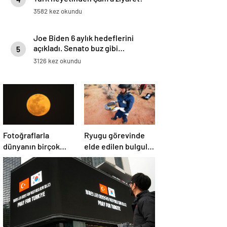
Emevi Camii’nde namaz kıldılar
3582 kez okundu
Joe Biden 6 aylık hedeflerini
açıkladı. Senato buz gibi…
5
3126 kez okundu
Fotoğraflarla
Ryugu görevinde
dünyanın birçok
elde edilen bulgular
yerinden ‘Süper Ay’
suyun dünyaya
manzaraları
asteroitlerce
getirilmiş
olabileceğini
gösteriyor