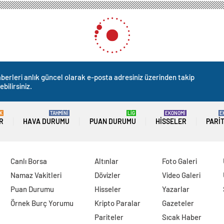
berleri anlık güncel olarak e-posta adresiniz üzerinden takip
ebilirsiniz.
K
TAHMİNİ
LİG
EKONOMİ
E
R
HAVA DURUMU
PUAN DURUMU
HISSELER
PARI
Canlı Borsa
Altınlar
Foto Galeri
Namaz Vakitleri
Dövizler
Video Galeri
Puan Durumu
Hisseler
Yazarlar
Örnek Burç Yorumu
Kripto Paralar
Gazeteler
Pariteler
Sıcak Haber