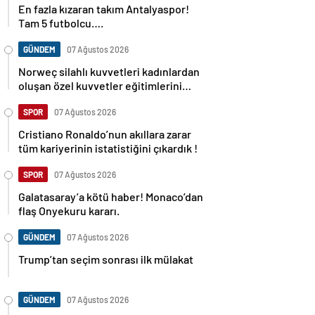
En fazla kızaran takım Antalyaspor!
Tam 5 futbolcu….
GÜNDEM
07 Ağustos 2026
Norweç silahlı kuvvetleri kadınlardan
oluşan özel kuvvetler eğitimlerini
başlattı.
SPOR
07 Ağustos 2026
Cristiano Ronaldo’nun akıllara zarar
tüm kariyerinin istatistiğini çıkardık !
SPOR
07 Ağustos 2026
Galatasaray’a kötü haber! Monaco’dan
flaş Onyekuru kararı.
GÜNDEM
07 Ağustos 2026
Trump’tan seçim sonrası ilk mülakat
GÜNDEM
07 Ağustos 2026