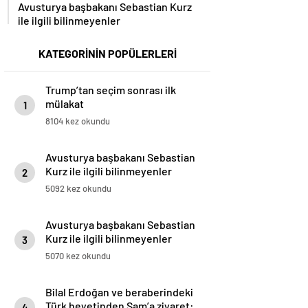
Avusturya başbakanı Sebastian Kurz
ile ilgili bilinmeyenler
KATEGORİNİN POPÜLERLERİ
Trump’tan seçim sonrası ilk
mülakat
1
8104 kez okundu
Avusturya başbakanı Sebastian
Kurz ile ilgili bilinmeyenler
2
5092 kez okundu
Avusturya başbakanı Sebastian
Kurz ile ilgili bilinmeyenler
3
5070 kez okundu
Bilal Erdoğan ve beraberindeki
Türk heyetinden Şam’a ziyaret:
4