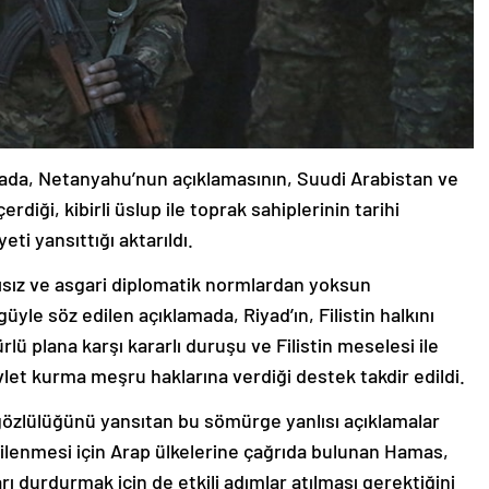
mada, Netanyahu’nun açıklamasının, Suudi Arabistan ve
çerdiği, kibirli üslup ile toprak sahiplerinin tarihi
ti yansıttığı aktarıldı.
ısız ve asgari diplomatik normlardan yoksun
le söz edilen açıklamada, Riyad’ın, Filistin halkını
ü plana karşı kararlı duruşu ve Filistin meselesi ile
evlet kurma meşru haklarına verdiği destek takdir edildi.
açgözlülüğünü yansıtan bu sömürge yanlısı açıklamalar
ilenmesi için Arap ülkelerine çağrıda bulunan Hamas,
ları durdurmak için de etkili adımlar atılması gerektiğini