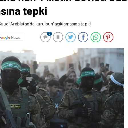
sına tepki
0
News