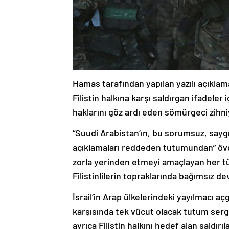
Hamas tarafından yapılan yazılı açıkla
Filistin halkına karşı saldırgan ifadeler i
haklarını göz ardı eden sömürgeci zihniye
“Suudi Arabistan’ın, bu sorumsuz, sayg
açıklamaları reddeden tutumundan” övgüy
zorla yerinden etmeyi amaçlayan her türl
Filistinlilerin topraklarında bağımsız d
İsrail’in Arap ülkelerindeki yayılmacı 
karşısında tek vücut olacak tutum serg
ayrıca Filistin halkını hedef alan saldırı