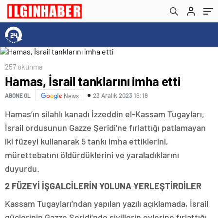
257 okunma
Hamas, İsrail tanklarını imha etti
23 Aralık 2023 16:19
ABONE OL
News
Hamas’ın silahlı kanadı İzzeddin el-Kassam Tugayları,
İsrail ordusunun Gazze Şeridi’ne fırlattığı patlamayan
iki füzeyi kullanarak 5 tankı imha ettiklerini,
mürettebatını öldürdüklerini ve yaraladıklarını
duyurdu.
2 FÜZEYİ İŞGALCİLERİN YOLUNA YERLEŞTİRDİLER
Kassam Tugayları’ndan yapılan yazılı açıklamada, İsrail
güçlerinin Gazze Şeridi’nde sivillerin evlerine fırlattığı