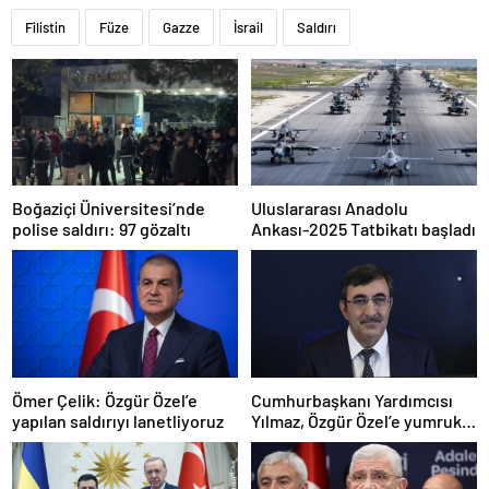
Filistin
Füze
Gazze
İsrail
Saldırı
Boğaziçi Üniversitesi’nde
Uluslararası Anadolu
polise saldırı: 97 gözaltı
Ankası-2025 Tatbikatı başladı
Ömer Çelik: Özgür Özel’e
Cumhurbaşkanı Yardımcısı
yapılan saldırıyı lanetliyoruz
Yılmaz, Özgür Özel’e yumruklu
saldırıyı kınadı