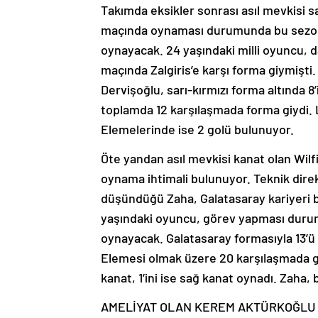
Takımda eksikler sonrası asıl mevkisi s
maçında oynaması durumunda bu sezon sar
oynayacak. 24 yaşındaki milli oyuncu, 
maçında Zalgiris’e karşı forma giymişti
Dervişoğlu, sarı-kırmızı forma altında 8
toplamda 12 karşılaşmada forma giydi. 
Elemelerinde ise 2 golü bulunuyor.
Öte yandan asıl mevkisi kanat olan Wil
oynama ihtimali bulunuyor. Teknik direk
düşündüğü Zaha, Galatasaray kariyeri b
yaşındaki oyuncu, görev yapması durumu
oynayacak. Galatasaray formasıyla 13’ü S
Elemesi olmak üzere 20 karşılaşmada gö
kanat, 1’ini ise sağ kanat oynadı. Zaha,
AMELİYAT OLAN KEREM AKTÜRKOĞLU 1