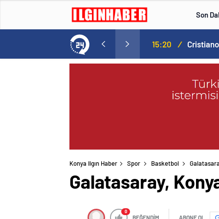
Son Da
Norweç silahlı kuvvetleri kadınlardan oluşan özel kuvvetler eğitimlerini başlattı.
15:20
/
Konya Ilgın Haber
Spor
Basketbol
Galatasar
Galatasaray, Kony
0
BEĞENDİM
ABONE OL