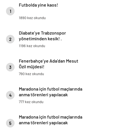
Futbolda yine kaos!
1
1890 kez okundu
Diabate’ye Trabzonspor
yönetiminden kesik! .
2
1196 kez okundu
Fenerbahçe’ye Ada’dan Mesut
Özil müjdesi!
3
790 kez okundu
Maradona için futbol maçlarında
anma törenleri yapılacak
4
777 kez okundu
Maradona için futbol maçlarında
anma törenleri yapılacak
5