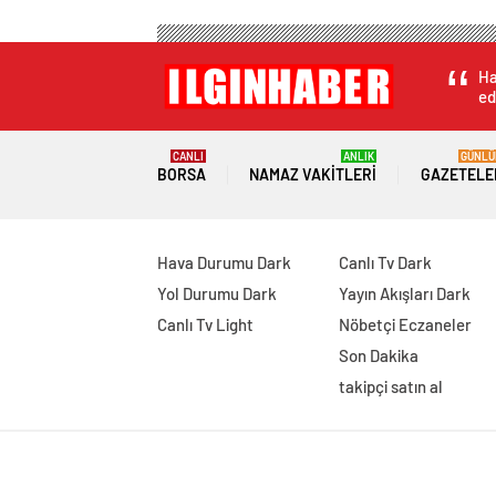
Ha
ed
CANLI
ANLIK
GÜNLÜ
BORSA
NAMAZ VAKITLERI
GAZETELE
Hava Durumu Dark
Canlı Tv Dark
Yol Durumu Dark
Yayın Akışları Dark
Canlı Tv Light
Nöbetçi Eczaneler
Son Dakika
takipçi satın al