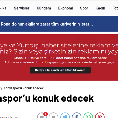
kika
Servisler
Gündem
Ekonomi
Spor
Kadın
Fot
Cristiano Ronaldo’nun akıllara zarar tüm kariyerinin istatistiğini çıkardık !
ay, Konyaspor’u konuk edecek
aspor’u konuk edecek
0
News