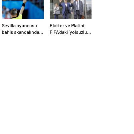
Sevilla oyuncusu
Blatter ve Platini,
bahis skandalında
FIFA’daki ‘yolsuzluk’
gözaltına alındı:
davasında ikinci kez
Son dakikalarda sarı
aklandı
kart görmüş