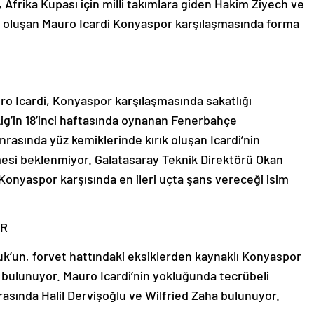
 Afrika Kupası için milli takımlara giden Hakim Ziyech ve
k oluşan Mauro Icardi Konyaspor karşılaşmasında forma
auro Icardi, Konyaspor karşılaşmasında sakatlığı
g’in 18’inci haftasında oynanan Fenerbahçe
rasında yüz kemiklerinde kırık oluşan Icardi’nin
si beklenmiyor. Galatasaray Teknik Direktörü Okan
 Konyaspor karşısında en ileri uçta şans vereceği isim
AR
k’un, forvet hattındaki eksiklerden kaynaklı Konyaspor
li bulunuyor. Mauro Icardi’nin yokluğunda tecrübeli
asında Halil Dervişoğlu ve Wilfried Zaha bulunuyor.