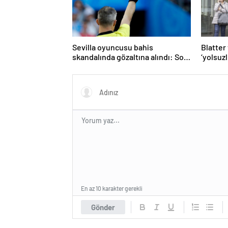
Sevilla oyuncusu bahis
Blatter 
skandalında gözaltına alındı: Son
‘yolsuz
dakikalarda sarı kart görmüş
aklandı
En az 10 karakter gerekli
Gönder