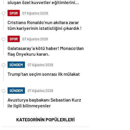
oluşan özel kuvvetler eğitimlerini
başlattı.
SPOR
07 Ağustos 2026
Cristiano Ronaldo’nun akıllara zarar
tüm kariyerinin istatistiğini çıkardık !
SPOR
07 Ağustos 2026
Galatasaray’a kötü haber! Monaco’dan
flaş Onyekuru kararı.
GÜNDEM
07 Ağustos 2026
Trump’tan seçim sonrası ilk mülakat
GÜNDEM
07 Ağustos 2026
Avusturya başbakanı Sebastian Kurz
ile ilgili bilinmeyenler
KATEGORİNİN POPÜLERLERİ