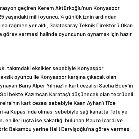
erasyon geçiren Kerem Aktürkoğlu’nun Konyaspor
 yaşındaki milli oyuncu, 4 günlük iznin ardından
ına rağmen yer aldı. Galatasaray Teknik Direktörü Okan
a görev vermesi halinde oyuncunun oynamak için hazır
uk, takımdaki eksikler sebebiyle Konyaspor
. 7 eksik oyuncu ile Konyaspor karşına çıkacak olan
ynayan Barış Alper Yılmaz’ın kart cezalısı Sacha Boey’in
 Sol bekte Kazımcan Karataş’ı düşünecek olan tecrübeli
eira’nın kart cezası sebebiyle Kaan Ayhan’ı 11’de
rika Kupası’nda olması sebebiyle sağ kanatta Tete’ye
 en ileri uçta ise sakatlığı bulunan Mauro Icardi ve
edric Bakambu yerine Halil Dervişoğlu’na görev vermesi