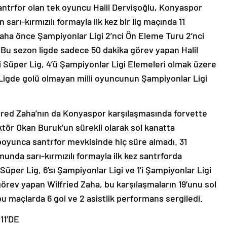
antrfor olan tek oyuncu Halil Dervişoğlu, Konyaspor
ı-kırmızılı formayla ilk kez bir lig maçında 11
daha önce Şampiyonlar Ligi 2’nci Ön Eleme Turu 2’nci
. Bu sezon ligde sadece 50 dakika görev yapan Halil
’i Süper Lig, 4’ü Şampiyonlar Ligi Elemeleri olmak üzere
Ligde golü olmayan milli oyuncunun Şampiyonlar Ligi
fired Zaha’nın da Konyaspor karşılaşmasında forvette
tör Okan Buruk’un sürekli olarak sol kanatta
oyunca santrfor mevkisinde hiç süre almadı. 31
nda sarı-kırmızılı formayla ilk kez santrforda
üper Lig, 6’sı Şampiyonlar Ligi ve 1’i Şampiyonlar Ligi
rev yapan Wilfried Zaha, bu karşılaşmaların 19’unu sol
 bu maçlarda 6 gol ve 2 asistlik performans sergiledi.
1’DE