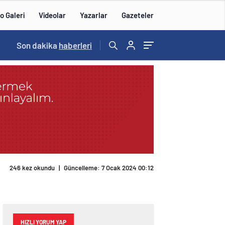
o Galeri
Videolar
Yazarlar
Gazeteler
14:57
Son dakika
/
haberleri
246 kez okundu
|
Güncelleme: 7 Ocak 2024 00:12
HIZLI YORUM YAP