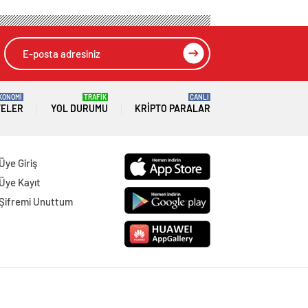
KONOMİ
TRAFİK
CANLI
TELER
YOL DURUMU
KRIPTO PARALAR
Üye Giriş
Üye Kayıt
Şifremi Unuttum