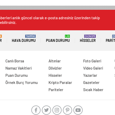
berleri anlık güncel olarak e-posta adresiniz üzerinden takip
ebilirsiniz.
K
TAHMİNİ
LİG
EKONOMİ
E
R
HAVA DURUMU
PUAN DURUMU
HISSELER
PARI
Canlı Borsa
Altınlar
Foto Galeri
Namaz Vakitleri
Dövizler
Video Galeri
Puan Durumu
Hisseler
Yazarlar
Örnek Burç Yorumu
Kripto Paralar
Gazeteler
Pariteler
Sıcak Haber