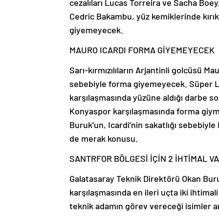
cezalıları Lucas Torreira ve Sacha Boey,
Cedric Bakambu, yüz kemiklerinde kırı
giyemeyecek.
MAURO ICARDI FORMA GİYEMEYECEK
Sarı-kırmızılıların Arjantinli golcüsü M
sebebiyle forma giyemeyecek. Süper Li
karşılaşmasında yüzüne aldığı darbe son
Konyaspor karşılaşmasında forma giyme
Buruk’un, Icardi’nin sakatlığı sebebiyle
de merak konusu.
SANTRFOR BÖLGESİ İÇİN 2 İHTİMAL V
Galatasaray Teknik Direktörü Okan Buru
karşılaşmasında en ileri uçta iki ihtima
teknik adamın görev vereceği isimler ar