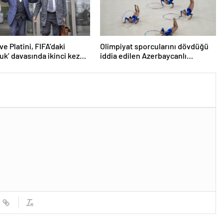
ve Platini, FIFA’daki
Olimpiyat sporcularını dövdüğü
luk’ davasında ikinci kez
iddia edilen Azerbaycanlı
antrenöre 8 yıl men