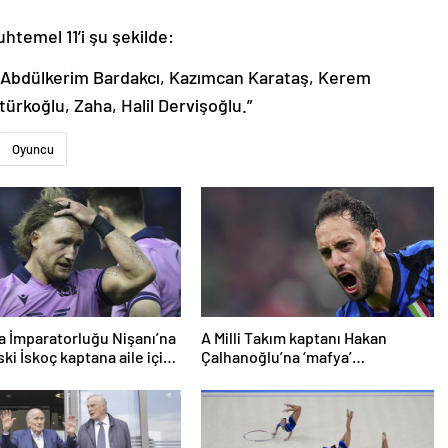
htemel 11’i şu şekilde:
n, Abdülkerim Bardakcı, Kazımcan Karataş, Kerem
rkoğlu, Zaha, Halil Dervişoğlu.”
Oyuncu
a İmparatorluğu Nişanı’na
A Milli Takım kaptanı Hakan
ki İskoç kaptana aile içi
Çalhanoğlu’na ‘mafya’
en kamu hizmeti cezası
soruşturmasında ceza