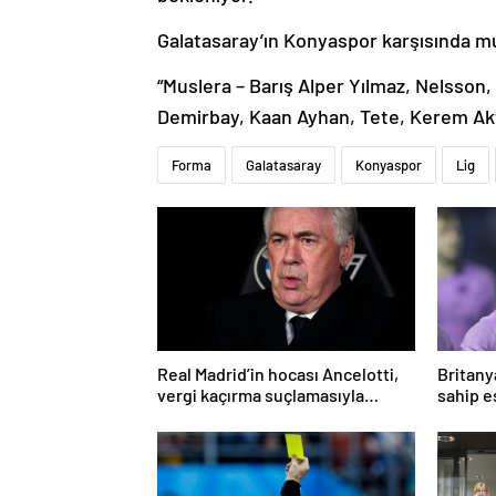
Galatasaray’ın Konyaspor karşısında mu
“Muslera – Barış Alper Yılmaz, Nelsso
Demirbay, Kaan Ayhan, Tete, Kerem Aktü
Forma
Galatasaray
Konyaspor
Lig
Real Madrid’in hocası Ancelotti,
Britany
vergi kaçırma suçlamasıyla
sahip es
mahkemeye çıkacak
şiddett