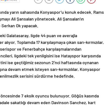
tasında yarın sahasında Konyaspor’u konuk edecek. Rams
aşmayı Ali Şansalan yönetecek. Ali Şansalan’ın
le Serkan Ok yapacak.
ki Galatasaray, ligde 44 puan ve averajla
r alıyor. Toplamda 17 karşılaşmaya çıkan sarı-kırmızılar,
Kayserispor ve Fenerbahçe karşılaşmalarından
cileri, ligdeki tek yenilgisini ise Hatayspor karşısında
etini ise geçtiğimiz sezonun 2’nci haftasında oynanan
şına devam etmek isteyen sarı-kırmızılılar, Konyaspor
yenilmezlik serisini sürdürme hedefinde.
 öncesinde 7 eksik oyuncu bulunuyor. Göğüs kasında
adale sakatlığı devam eden Davinson Sanchez, kart