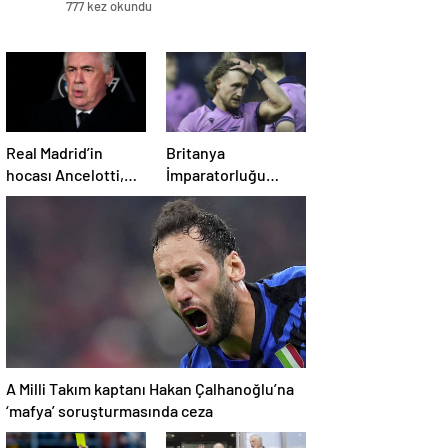
777 kez okundu
Real Madrid’in
Britanya
hocası Ancelotti,
İmparatorluğu
vergi kaçırma
Nişanı’na sahip eski
suçlamasıyla
İskoç kaptana aile
mahkemeye
içi şiddetten kamu
çıkacak
hizmeti cezası
A Milli Takım kaptanı Hakan Çalhanoğlu’na
‘mafya’ soruşturmasında ceza