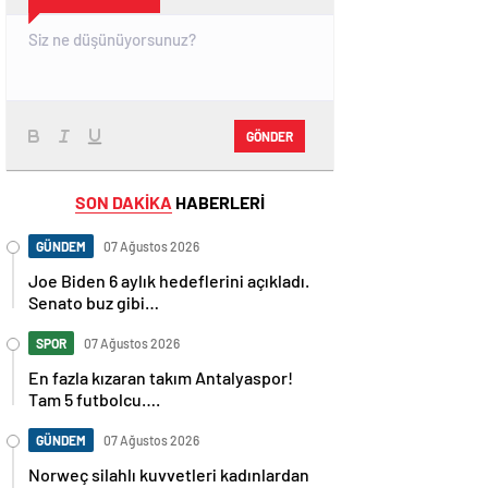
GÖNDER
SON DAKİKA
HABERLERİ
GÜNDEM
07 Ağustos 2026
Joe Biden 6 aylık hedeflerini açıkladı.
Senato buz gibi…
SPOR
07 Ağustos 2026
En fazla kızaran takım Antalyaspor!
Tam 5 futbolcu….
GÜNDEM
07 Ağustos 2026
Norweç silahlı kuvvetleri kadınlardan