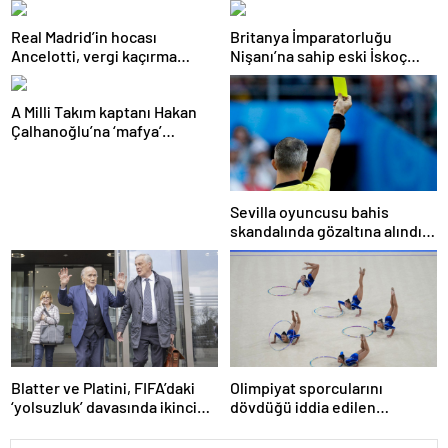
Real Madrid’in hocası
Britanya İmparatorluğu
Ancelotti, vergi kaçırma
Nişanı’na sahip eski İskoç
suçlamasıyla mahkemeye
kaptana aile içi şiddetten
çıkacak
kamu hizmeti cezası
A Milli Takım kaptanı Hakan
Çalhanoğlu’na ‘mafya’
soruşturmasında ceza
Sevilla oyuncusu bahis
skandalında gözaltına alındı:
Son dakikalarda sarı kart
görmüş
Blatter ve Platini, FIFA’daki
Olimpiyat sporcularını
‘yolsuzluk’ davasında ikinci
dövdüğü iddia edilen
kez aklandı
Azerbaycanlı antrenöre 8 yıl
men