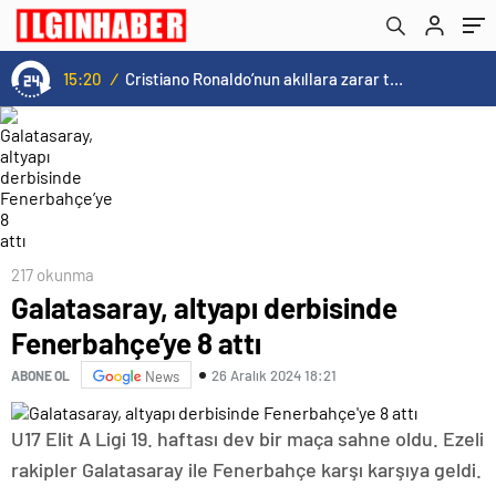
15:20
/
Cristiano Ronaldo’nun akıllara zarar tüm kariyerinin istatistiğini çıkardık !
217 okunma
Galatasaray, altyapı derbisinde
Fenerbahçe’ye 8 attı
26 Aralık 2024 18:21
ABONE OL
News
U17 Elit A Ligi 19. haftası dev bir maça sahne oldu. Ezeli
rakipler Galatasaray ile Fenerbahçe karşı karşıya geldi.