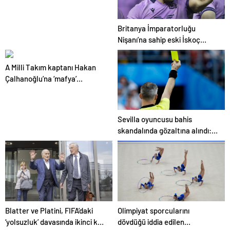
çıkacak
Britanya İmparatorluğu
Nişanı’na sahip eski İskoç
kaptana aile içi şiddetten
kamu hizmeti cezası
A Milli Takım kaptanı Hakan
Çalhanoğlu’na ‘mafya’
soruşturmasında ceza
Sevilla oyuncusu bahis
skandalında gözaltına alındı:
Son dakikalarda sarı kart
görmüş
Blatter ve Platini, FIFA’daki
Olimpiyat sporcularını
‘yolsuzluk’ davasında ikinci kez
dövdüğü iddia edilen