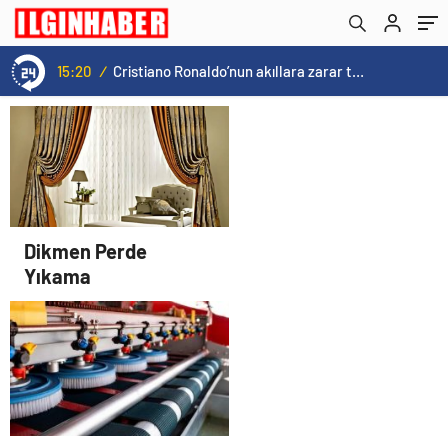
15:20
/
Cristiano Ronaldo’nun akıllara zarar tüm kariyerinin istatistiğini çıkardık !
Dikmen Perde
Yıkama