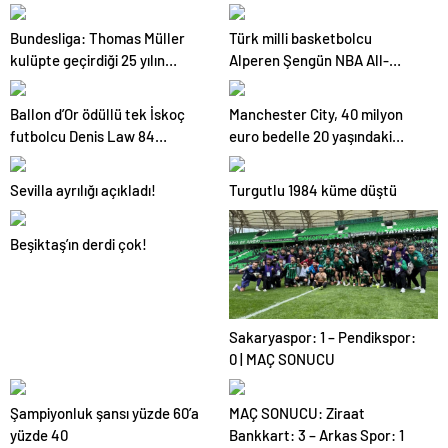
aklandı
Azerbaycanlı antrenöre 8 yıl
men
Bundesliga: Thomas Müller
Türk milli basketbolcu
kulüpte geçirdiği 25 yılın
Alperen Şengün NBA All-
ardından FC Bayern Münih’ten
Star’a seçildi
ayrılıyor
Ballon d’Or ödüllü tek İskoç
Manchester City, 40 milyon
futbolcu Denis Law 84
euro bedelle 20 yaşındaki
yaşında öldü
Özbek stoper Khusanov’u
kadrosuna kattı
Sevilla ayrılığı açıkladı!
Turgutlu 1984 küme düştü
Beşiktaş’ın derdi çok!
Sakaryaspor: 1 – Pendikspor:
0 | MAÇ SONUCU
Şampiyonluk şansı yüzde 60’a
MAÇ SONUCU: Ziraat
yüzde 40
Bankkart: 3 – Arkas Spor: 1