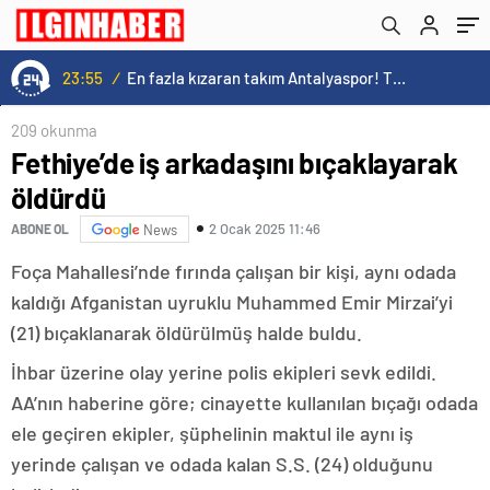
23:55
/
En fazla kızaran takım Antalyaspor! Tam 5 futbolcu….
209 okunma
Fethiye’de iş arkadaşını bıçaklayarak
öldürdü
2 Ocak 2025 11:46
ABONE OL
News
Foça Mahallesi’nde fırında çalışan bir kişi, aynı odada
kaldığı Afganistan uyruklu Muhammed Emir Mirzai’yi
(21) bıçaklanarak öldürülmüş halde buldu.
İhbar üzerine olay yerine polis ekipleri sevk edildi.
AA’nın haberine göre; cinayette kullanılan bıçağı odada
ele geçiren ekipler, şüphelinin maktul ile aynı iş
yerinde çalışan ve odada kalan S.S. (24) olduğunu