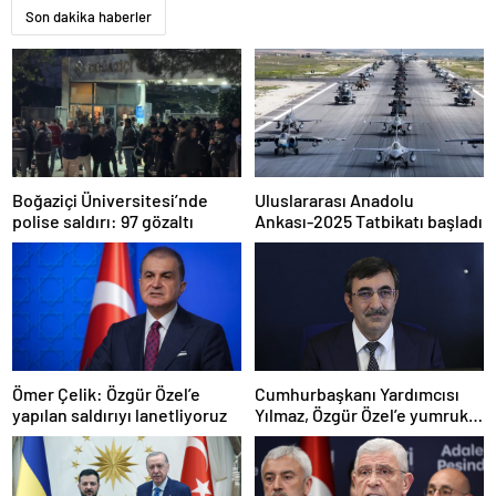
Son dakika haberler
Boğaziçi Üniversitesi’nde
Uluslararası Anadolu
polise saldırı: 97 gözaltı
Ankası-2025 Tatbikatı başladı
Ömer Çelik: Özgür Özel’e
Cumhurbaşkanı Yardımcısı
yapılan saldırıyı lanetliyoruz
Yılmaz, Özgür Özel’e yumruklu
saldırıyı kınadı