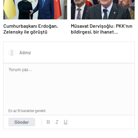
Cumhurbaşkanı Erdoğan,
Müsavat Dervişoğlu: PKK’nın
Zelensky ile görüştü
bildirgesi, bir ihanet
açıklamasıdır
En az 10 karakter gerekli
Gönder