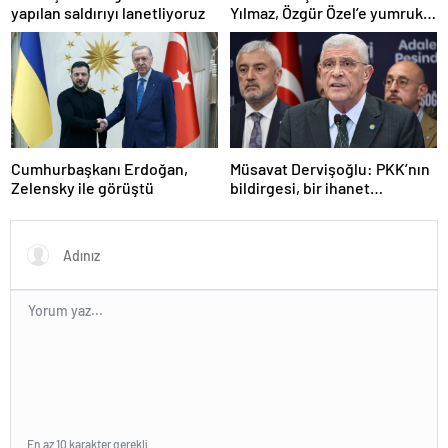
yapılan saldırıyı lanetliyoruz
Yılmaz, Özgür Özel’e yumruklu
saldırıyı kınadı
Cumhurbaşkanı Erdoğan,
Müsavat Dervişoğlu: PKK’nın
Zelensky ile görüştü
bildirgesi, bir ihanet
açıklamasıdır
En az 10 karakter gerekli