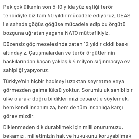
Pek çok ülkenin son 5-10 yılda yüzleştiği terör
tehdidiyle biz tam 40 yıldır mücadele ediyoruz. DEAŞ
ile sahada göğüs göğüse mücadele edip bu örgütü
bozguna uğratan yegane NATO müttefikiyiz.
Düzensiz göç meselesinde zaten 12 yıldır ciddi baskı
altındayız. Çatışmalardan ve terör örgütlerinin
baskılarından kaçan yaklaşık 4 milyon sığınmacıya ev
sahipliği yapıyoruz.
Türkiye’nin hiçbir hadiseyi uzaktan seyretme veya
görmezden gelme lüksü yoktur. Sorumluluk sahibi bir
ülke olarak; doğru bildiklerimizi cesaretle söylemek,
hem kendi insanımıza, hem de tüm insanlığa karşı
görevimizdir.
Diklenmeden dik durabilmek için milli onurumuzu,
bekamızı, milletimizin hak ve hukukunu koruyabilmek