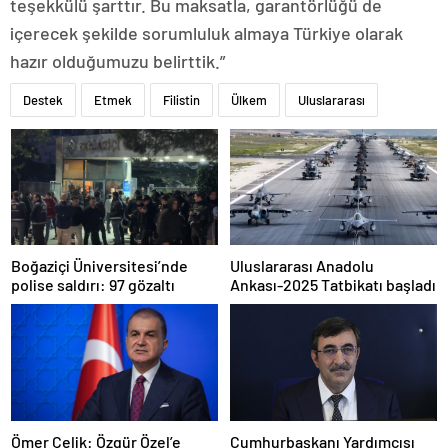
teşekkülü şarttır. Bu maksatla, garantörlüğü de
içerecek şekilde sorumluluk almaya Türkiye olarak
hazır olduğumuzu belirttik.”
Destek
Etmek
Filistin
Ülkem
Uluslararası
Boğaziçi Üniversitesi’nde
Uluslararası Anadolu
polise saldırı: 97 gözaltı
Ankası-2025 Tatbikatı başladı
Ömer Çelik: Özgür Özel’e
Cumhurbaşkanı Yardımcısı