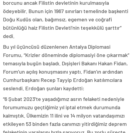
borcunu ancak Filistin devletinin kurulmasıyla
ödeyebilir. Bunun için 1967 sınırları temelinde başkenti
Doğu Kudüs olan, bağımsız, egemen ve coğrafi
bütünlüğü haiz Filistin Devleti’nin teşekkülü şarttır”
dedi.
Bu yıl üçüncüsü düzenlenen Antalya Diplomasi
Forumu, “Krizler döneminde diplomasiyi öne çıkarmak”
temasıyla bugün başladı. Dışişleri Bakanı Hakan Fidan,
Forum’un açılış konuşmasını yaptı. Fidan’ın ardından
Cumhurbaşkanı Recep Tayyip Erdoğan katılımcılara
seslendi. Erdoğan şunları kaydetti:
“6 Şubat 2023’te yaşadığımız asrın felaketi nedeniyle
forumumuzu geçtiğimiz yıl iptal etmek durumunda
kalmıştık. Ülkemizin 11 ilini ve 14 milyon vatandaşımızı
etkileyen 53 binden fazla canımızı yitirdiğimiz deprem
felaketinin yaralarını hızla sarıyoruz. Bu zorlu süreçte