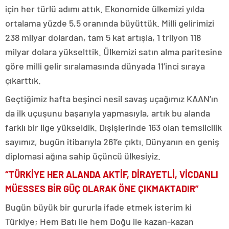
için her türlü adımı attık. Ekonomide ülkemizi yılda
ortalama yüzde 5,5 oranında büyüttük. Milli gelirimizi
238 milyar dolardan, tam 5 kat artışla, 1 trilyon 118
milyar dolara yükselttik. Ülkemizi satın alma paritesine
göre milli gelir sıralamasında dünyada 11’inci sıraya
çıkarttık.
Geçtiğimiz hafta beşinci nesil savaş uçağımız KAAN’ın
da ilk uçuşunu başarıyla yapmasıyla, artık bu alanda
farklı bir lige yükseldik. Dışişlerinde 163 olan temsilcilik
sayımız, bugün itibarıyla 261’e çıktı. Dünyanın en geniş
diplomasi ağına sahip üçüncü ülkesiyiz.
“TÜRKİYE HER ALANDA AKTİF, DİRAYETLİ, VİCDANLI
MÜESSES BİR GÜÇ OLARAK ÖNE ÇIKMAKTADIR”
Bugün büyük bir gururla ifade etmek isterim ki
Türkiye; Hem Batı ile hem Doğu ile kazan-kazan