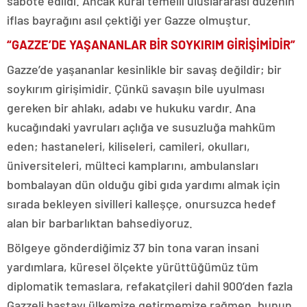
sabote edildi. Ancak kural temelli uluslararası düzenin
iflas bayrağını asıl çektiği yer Gazze olmuştur.
“GAZZE’DE YAŞANANLAR BİR SOYKIRIM GİRİŞİMİDİR”
Gazze’de yaşananlar kesinlikle bir savaş değildir; bir
soykırım girişimidir. Çünkü savaşın bile uyulması
gereken bir ahlakı, adabı ve hukuku vardır. Ana
kucağındaki yavruları açlığa ve susuzluğa mahküm
eden; hastaneleri, kiliseleri, camileri, okulları,
üniversiteleri, mülteci kamplarını, ambulansları
bombalayan dün olduğu gibi gıda yardımı almak için
sırada bekleyen sivilleri kalleşçe, onursuzca hedef
alan bir barbarlıktan bahsediyoruz.
Bölgeye gönderdiğimiz 37 bin tona varan insani
yardımlara, küresel ölçekte yürüttüğümüz tüm
diplomatik temaslara, refakatçileri dahil 900’den fazla
Gazzeli hastayı ülkemize getirmemize rağmen, bunun