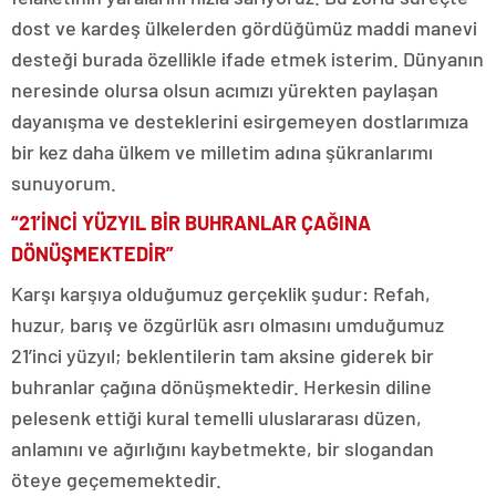
dost ve kardeş ülkelerden gördüğümüz maddi manevi
desteği burada özellikle ifade etmek isterim. Dünyanın
neresinde olursa olsun acımızı yürekten paylaşan
dayanışma ve desteklerini esirgemeyen dostlarımıza
bir kez daha ülkem ve milletim adına şükranlarımı
sunuyorum.
“21’İNCİ YÜZYIL BİR BUHRANLAR ÇAĞINA
DÖNÜŞMEKTEDİR”
Karşı karşıya olduğumuz gerçeklik şudur: Refah,
huzur, barış ve özgürlük asrı olmasını umduğumuz
21’inci yüzyıl; beklentilerin tam aksine giderek bir
buhranlar çağına dönüşmektedir. Herkesin diline
pelesenk ettiği kural temelli uluslararası düzen,
anlamını ve ağırlığını kaybetmekte, bir slogandan
öteye geçememektedir.