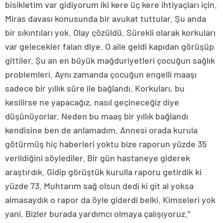
bisikletim var gidiyorum iki kere üç kere ihtiyaçları için.
Miras davası konusunda bir avukat tuttular. Şu anda
bir sıkıntıları yok. Olay çözüldü. Sürekli olarak korkuları
var gelecekler falan diye. O aile geldi kapıdan görüşüp
gittiler. Şu an en büyük mağduriyetleri çocuğun sağlık
problemleri. Aynı zamanda çocuğun engelli maaşı
sadece bir yıllık süre ile bağlandı. Korkuları, bu
kesilirse ne yapacağız, nasıl geçineceğiz diye
düşünüyorlar. Neden bu maaş bir yıllık bağlandı
kendisine ben de anlamadım. Annesi orada kurula
götürmüş hiç haberleri yoktu bize raporun yüzde 35
verildiğini söylediler. Bir gün hastaneye giderek
araştırdık. Gidip görüştük kurulla raporu getirdik ki
yüzde 73. Muhtarım sağ olsun dedi ki git al yoksa
almasaydık o rapor da öyle giderdi belki. Kimseleri yok
yani. Bizler burada yardımcı olmaya çalışıyoruz.”