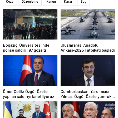
Ceza
Düzenleme
Kanun
Karar
Suç
Boğaziçi Üniversitesi’nde
Uluslararası Anadolu
polise saldırı: 97 gözaltı
Ankası-2025 Tatbikatı başladı
Ömer Çelik: Özgür Özel’e
Cumhurbaşkanı Yardımcısı
yapılan saldırıyı lanetliyoruz
Yılmaz, Özgür Özel’e yumruklu
saldırıyı kınadı