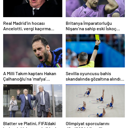
Real Madrid’in hocası
Britanya İmparatorluğu
Ancelotti, vergi kaçırma
Nişanı’na sahip eski İskoç
suçlamasıyla mahkemeye
kaptana aile içi şiddetten
çıkacak
kamu hizmeti cezası
A Milli Takım kaptanı Hakan
Sevilla oyuncusu bahis
Çalhanoğlu’na ‘mafya’
skandalında gözaltına alındı:
soruşturmasında ceza
Son dakikalarda sarı kart
görmüş
Blatter ve Platini, FIFA’daki
Olimpiyat sporcularını