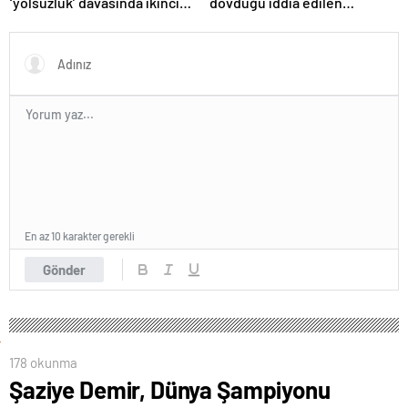
‘yolsuzluk’ davasında ikinci
dövdüğü iddia edilen
kez aklandı
Azerbaycanlı antrenöre 8 yıl
men
En az 10 karakter gerekli
Gönder
178 okunma
Şaziye Demir, Dünya Şampiyonu