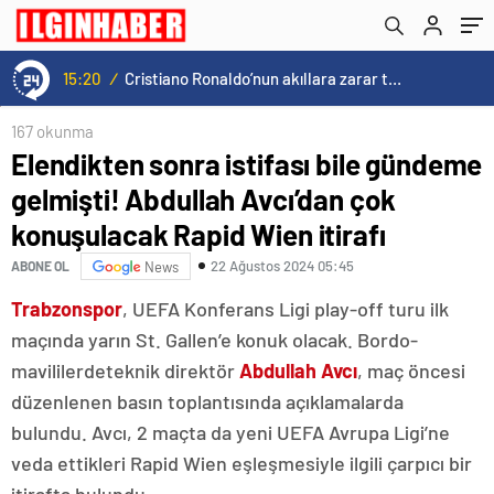
Rapid Wien itirafı
15:20
/
Cristiano Ronaldo’nun akıllara zarar tüm kariyerinin istatistiğini çıkardık !
167 okunma
Elendikten sonra istifası bile gündeme
gelmişti! Abdullah Avcı’dan çok
konuşulacak Rapid Wien itirafı
22 Ağustos 2024 05:45
ABONE OL
News
Trabzonspor
, UEFA Konferans Ligi play-off turu ilk
maçında yarın St. Gallen’e konuk olacak. Bordo-
mavililerdeteknik direktör
Abdullah Avcı
, maç öncesi
düzenlenen basın toplantısında açıklamalarda
bulundu. Avcı, 2 maçta da yeni UEFA Avrupa Ligi’ne
veda ettikleri Rapid Wien eşleşmesiyle ilgili çarpıcı bir
itirafta bulundu.