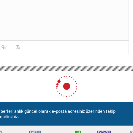
berleri anlık güncel olarak e-posta adresiniz üzerinden takip
ebilirsiniz.
K
TAHMİNİ
LİG
EKONOMİ
E