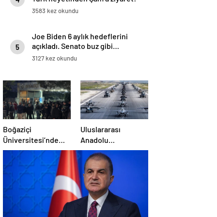
Emevi Camii’nde namaz kıldılar
3583 kez okundu
Joe Biden 6 aylık hedeflerini
açıkladı. Senato buz gibi…
5
3127 kez okundu
Boğaziçi
Uluslararası
Üniversitesi’nde
Anadolu
polise saldırı: 97
Ankası-2025
gözaltı
Tatbikatı başladı