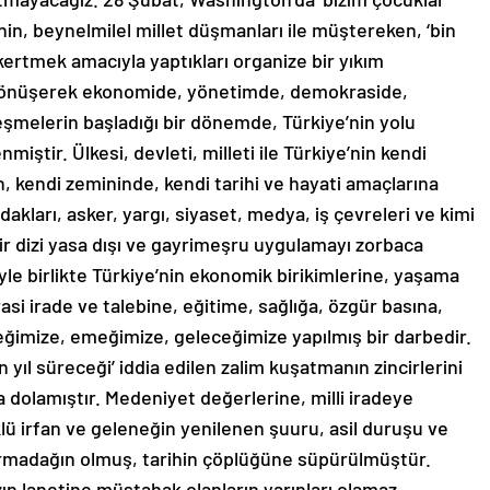
in, beynelmilel millet düşmanları ile müştereken, ‘bin
kertmek amacıyla yaptıkları organize bir yıkım
e dönüşerek ekonomide, yönetimde, demokraside,
leşmelerin başladığı bir dönemde, Türkiye’nin yolu
ştir. Ülkesi, devleti, milleti ile Türkiye’nin kendi
kendi zemininde, kendi tarihi ve hayati amaçlarına
kları, asker, yargı, siyaset, medya, iş çevreleri ve kimi
e bir dizi yasa dışı ve gayrimeşru uygulamayı zorbaca
yle birlikte Türkiye’nin ekonomik birikimlerine, yaşama
i irade ve talebine, eğitime, sağlığa, özgür basına,
ğimize, emeğimize, geleceğimize yapılmış bir darbedir.
bin yıl süreceği’ iddia edilen zalim kuşatmanın zincirlerini
a dolamıştır. Medeniyet değerlerine, milli iradeye
klü irfan ve geleneğin yenilenen şuuru, asil duruşu ve
 darmadağın olmuş, tarihin çöplüğüne süpürülmüştür.
zın lanetine müstahak olanların yarınları olamaz,