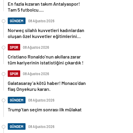
En fazla kızaran takım Antalyaspor!
Tam 5 futbolcu….
GÜNDEM
08 Ağustos 2026
Norweç silahlı kuvvetleri kadınlardan
oluşan özel kuvvetler eğitimlerini
başlattı.
SPOR
08 Ağustos 2026
Cristiano Ronaldo’nun akıllara zarar
tüm kariyerinin istatistiğini çıkardık !
SPOR
08 Ağustos 2026
Galatasaray’a kötü haber! Monaco’dan
flaş Onyekuru kararı.
GÜNDEM
08 Ağustos 2026
Trump’tan seçim sonrası ilk mülakat
GÜNDEM
08 Ağustos 2026