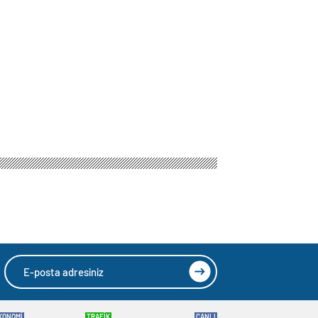
KONOMİ
TRAFİK
CANLI