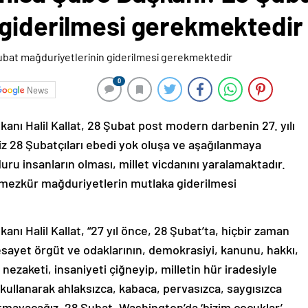
 giderilmesi gerekmektedir
0
News
anı Halil Kallat, 28 Şubat post modern darbenin 27. yılı
miz 28 Şubatçıları ebedi yok oluşa ve aşağılanmaya
u insanların olması, millet vicdanını yaralamaktadır.
in mezkür mağduriyetlerin mutlaka giderilmesi
nı Halil Kallat, “27 yıl önce, 28 Şubat’ta, hiçbir zaman
sayet örgüt ve odaklarının, demokrasiyi, kanunu, hakkı,
ezaketi, insaniyeti çiğneyip, milletin hür iradesiyle
 kullanarak ahlaksızca, kabaca, pervasızca, saygısızca
utmayacağız. 28 Şubat, Washington’da ‘bizim çocuklar’