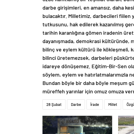
darbe girişimleri, en amansız, daha kesi
bulacaktır. Milletimiz, darbecileri fii
tutkusunu, hak edilerek kazanılmış ge
tarihin karanlığına gömen iradenin ürett
dayanışmada, demokrasi kültüründe, mi
bilinç ve eylem kültürü ile kökleşmeli, ka
bilinci üretemezsek, darbeleri püskürten
idareye dönüşemez. Eğitim-Bir-Sen olar
söylem, eylem ve hatırlatmalarımızla ne
Bundan böyle bir daha böyle meşum gün
müreffeh yarınlar için omuz omuza verm
28 Şubat
Darbe
İrade
Millet
Özg