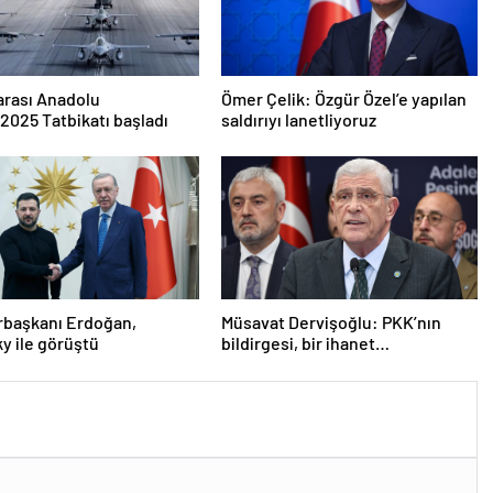
arası Anadolu
Ömer Çelik: Özgür Özel’e yapılan
2025 Tatbikatı başladı
saldırıyı lanetliyoruz
başkanı Erdoğan,
Müsavat Dervişoğlu: PKK’nın
y ile görüştü
bildirgesi, bir ihanet
açıklamasıdır