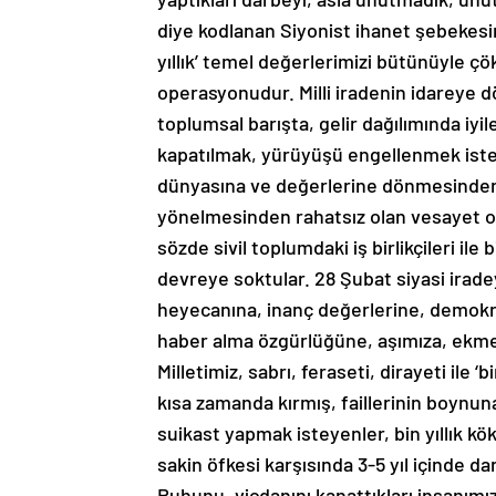
diye kodlanan Siyonist ihanet şebekesin
yıllık’ temel değerlerimizi bütünüyle çö
operasyonudur. Milli iradenin idarey
toplumsal barışta, gelir dağılımında iyi
kapatılmak, yürüyüşü engellenmek istenmi
dünyasına ve değerlerine dönmesinden, 
yönelmesinden rahatsız olan vesayet oda
sözde sivil toplumdaki iş birlikçileri il
devreye soktular. 28 Şubat siyasi irade
heyecanına, inanç değerlerine, demokras
haber alma özgürlüğüne, aşımıza, ekme
Milletimiz, sabrı, feraseti, dirayeti ile ‘
kısa zamanda kırmış, faillerinin boynun
suikast yapmak isteyenler, bin yıllık kö
sakin öfkesi karşısında 3-5 yıl içinde
Ruhunu, vicdanını kanattıkları insanımı