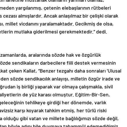
meden yargılanmış, çetenin elebaşlarının rütbeleri
cezası almışlardır. Ancak anlaşılmaz bir çelişki olarak
, millet vicdanını yaralamaktadır. Gecikmiş de olsa,
etlerin mutlaka giderilmesi gerekmektedir.” dedi.
 zamanlarda, aralarında sözde hak ve özgürlük
özde sendikaların darbecilere fiili destek vermesinin
kkat çeken Kallat, “Benzer tezgahı daha sonraları ‘Ulusal
eden sözde sendikacılık anlayışı, milletin özgür irade ve
rudan iş birliği yaparak var olmaya çalışmakla, sivil
liyetlerin de yüz karası olmuştur. Eğitim-Bir-Sen,
eleceğinin tehlikeye girdiği her dönemde, varlık
avizsiz karşı koyarak tahkim etmiş, her türlü riski
olduğu gibi vatan ve millete bağlılığımızı sözde değil,
undan böyle adını bile duymaya tahammül edemediğimiz