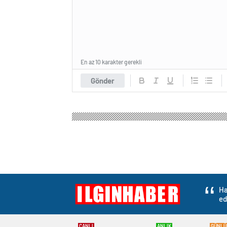
En az 10 karakter gerekli
Gönder
Ha
ed
CANLI
ANLIK
GÜNLÜ