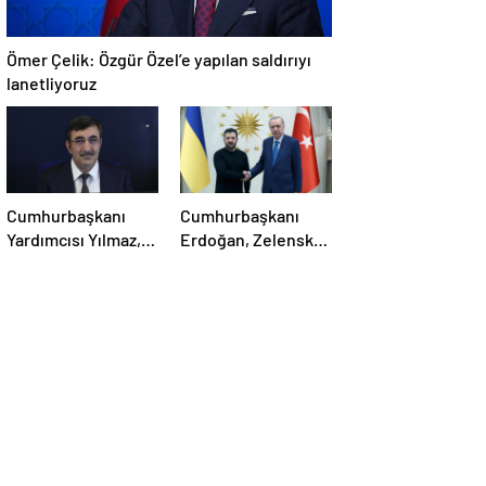
Ömer Çelik: Özgür Özel’e yapılan saldırıyı
lanetliyoruz
Cumhurbaşkanı
Cumhurbaşkanı
Yardımcısı Yılmaz,
Erdoğan, Zelensky
Özgür Özel’e
ile görüştü
yumruklu saldırıyı
kınadı