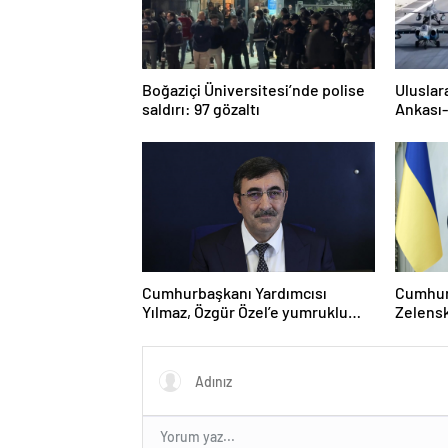
Boğaziçi Üniversitesi’nde polise
Uluslar
saldırı: 97 gözaltı
Ankası-
Cumhurbaşkanı Yardımcısı
Cumhur
Yılmaz, Özgür Özel’e yumruklu
Zelensk
saldırıyı kınadı