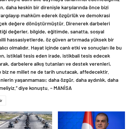
n, daha keskin bir direnişle karşılarında önce bizi
len yargılayıp mahküm ederek özgürlük ve demokrasi
rçek değere dönüştürmüştür. Direnerek darbeleri
iği değerler, bilgide, eğitimde, sanatta, sosyal
lli hassasiyetlerde, öz güven artırmada yüksek bir
lıcı olmalıdır. Hayat içinde canlı etki ve sonuçları ile bu
, istiklali tesis eden irade, istikbali tesis edecek
ak, darbelere alkış tutanları ve destek verenleri,
 biz ne millet ne de tarih unutacak, affedecektir.
lerin yaşanmaması; daha özgür, daha aydınlık, daha
eliyiz.” diye konuştu. – MANİSA
ür