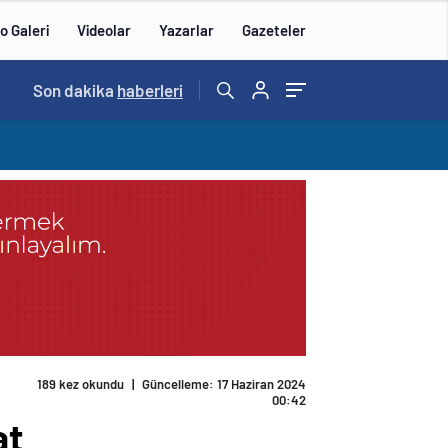
o Galeri
Videolar
Yazarlar
Gazeteler
14:57
Son dakika
/
haberleri
189 kez okundu
|
Güncelleme: 17 Haziran 2024
00:42
at