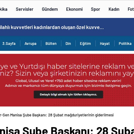
kika
Servisler
Gündem
Ekonomi
Spor
Kadın
Fot
Cristiano Ronaldo’nun akıllara zarar tüm kariyerinin istatistiğini çıkardık !
3.Sayfa
Avrupa
Bülten
Din
Eğitim
Hayat
Politika
r-Sen Manisa Şube Başkanı: 28 Şubat mağduriyetlerinin giderilmesi
nisa Şube Başkanı: 28 Şub