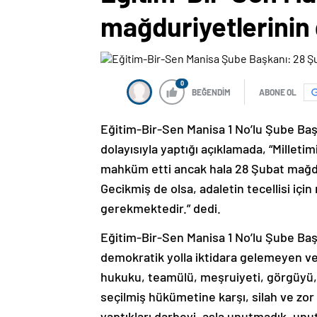
mağduriyetlerinin
0
BEĞENDİM
ABONE OL
Eğitim-Bir-Sen Manisa 1 No’lu Şube Başk
dolayısıyla yaptığı açıklamada, “Milleti
mahküm etti ancak hala 28 Şubat mağdur
Gecikmiş de olsa, adaletin tecellisi iç
gerekmektedir.” dedi.
Eğitim-Bir-Sen Manisa 1 No’lu Şube Başka
demokratik yolla iktidara gelemeyen ve
hukuku, teamülü, meşruiyeti, görgüyü, n
seçilmiş hükümetine karşı, silah ve zor
yaptıkları darbeyi, asla unutmadık, un