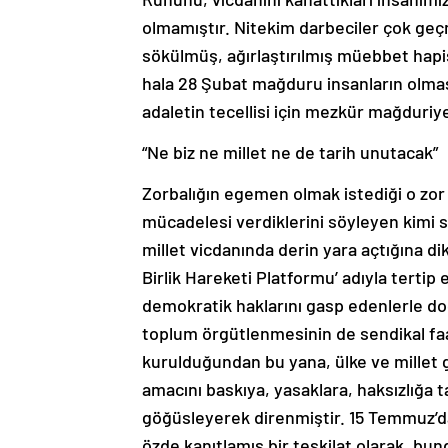
olmamıştır. Nitekim darbeciler çok geç
sökülmüş, ağırlaştırılmış müebbet hapis 
hala 28 Şubat mağduru insanların olması
adaletin tecellisi için mezkür mağduriy
“Ne biz ne millet ne de tarih unutacak”
Zorbalığın egemen olmak istediği o zor
mücadelesi verdiklerini söyleyen kimi s
millet vicdanında derin yara açtığına di
Birlik Hareketi Platformu’ adıyla tertip 
demokratik haklarını gasp edenlerle doğ
toplum örgütlenmesinin de sendikal faa
kurulduğundan bu yana, ülke ve millet g
amacını baskıya, yasaklara, haksızlığa t
göğüsleyerek direnmiştir. 15 Temmuz’da 
özde kanıtlamış bir teşkilat olarak, b