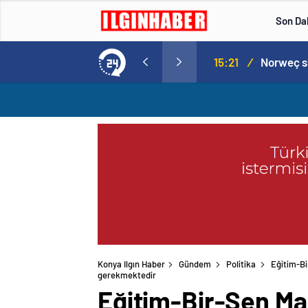
Son Da
Norweç silahlı kuvvetleri kadınlardan oluşan özel kuvvetler eğitimlerini başlattı.
15:20
/
Konya Ilgın Haber
Gündem
Politika
Eğitim-Bi
gerekmektedir
Eğitim-Bir-Sen Ma