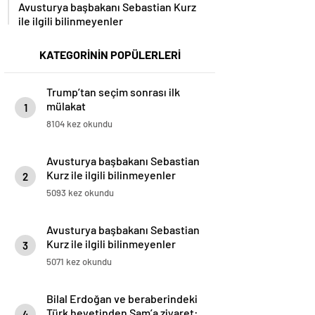
Avusturya başbakanı Sebastian Kurz
ile ilgili bilinmeyenler
KATEGORİNİN POPÜLERLERİ
Trump’tan seçim sonrası ilk
mülakat
1
8104 kez okundu
Avusturya başbakanı Sebastian
Kurz ile ilgili bilinmeyenler
2
5093 kez okundu
Avusturya başbakanı Sebastian
Kurz ile ilgili bilinmeyenler
3
5071 kez okundu
Bilal Erdoğan ve beraberindeki
Türk heyetinden Şam’a ziyaret:
4