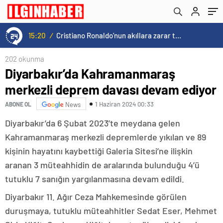
15:20
/
Cristiano Ronaldo’nun akıllara zarar tüm kariyerinin istatistiğini çıkardık !
202 okunma
Diyarbakır’da Kahramanmaraş
merkezli deprem davası devam ediyor
1 Haziran 2024 00:33
ABONE OL
News
Diyarbakır’da 6 Şubat 2023’te meydana gelen
Kahramanmaraş merkezli depremlerde yıkılan ve 89
kişinin hayatını kaybettiği Galeria Sitesi’ne ilişkin
aranan 3 müteahhidin de aralarında bulunduğu 4’ü
tutuklu 7 sanığın yargılanmasına devam edildi.
Diyarbakır 11. Ağır Ceza Mahkemesinde görülen
duruşmaya, tutuklu müteahhitler Sedat Eser, Mehmet