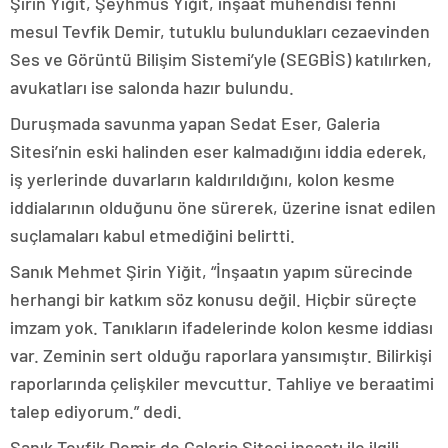
Şirin Yiğit, Şeyhmus Yiğit, inşaat mühendisi fenni
mesul Tevfik Demir, tutuklu bulundukları cezaevinden
Ses ve Görüntü Bilişim Sistemi’yle (SEGBİS) katılırken,
avukatları ise salonda hazır bulundu.
Duruşmada savunma yapan Sedat Eser, Galeria
Sitesi’nin eski halinden eser kalmadığını iddia ederek,
iş yerlerinde duvarların kaldırıldığını, kolon kesme
iddialarının olduğunu öne sürerek, üzerine isnat edilen
suçlamaları kabul etmediğini belirtti.
Sanık Mehmet Şirin Yiğit, “İnşaatın yapım sürecinde
herhangi bir katkım söz konusu değil. Hiçbir süreçte
imzam yok. Tanıkların ifadelerinde kolon kesme iddiası
var. Zeminin sert olduğu raporlara yansımıştır. Bilirkişi
raporlarında çelişkiler mevcuttur. Tahliye ve beraatimi
talep ediyorum.” dedi.
Sanık Tevfik Demir de Galeria Sitesi inşaatı ile ilgili