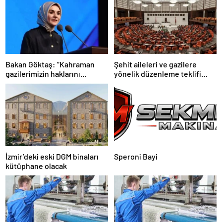
Bakan Göktaş: “Kahraman
Şehit aileleri ve gazilere
gazilerimizin haklarını
yönelik düzenleme teklifi
güçlendiren yeni bir dönemin
Meclis’te kabul edildi
kapılarını aralıyoruz”
İzmir’deki eski DGM binaları
Speroni Bayi
kütüphane olacak