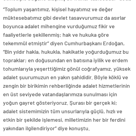
“Toplum yaşantımız, kişisel hayatımız ve değer
müktesebatımız gibi devlet tasavvurumuz da asırlar
boyunca adalet mihengine vurduğumuz fikir ve
faaliyetlerle şekillenmiş; hak ve hukuka göre
tekemmül etmiştir” diyen Cumhurbaşkanı Erdoğan,
“Bin yıldır hakla, hukukla, hakikatle yoğurduğumuz bu
topraklar; en doğusundan en batısına iyilik ve erdem
tohumlarıyla yeşerttiğimiz gönül coğrafyamız, yüksek
adalet şuurumuzun en yakın şahididir. Böyle köklü ve
zengin bir birikimin rehberliğinde adalet hizmetlerinin
en üst seviyede vatandaşlarımıza sunulması için
yoğun gayret gösteriyoruz. Şurası bir gerçek ki;
adalet sistemimizin tüm unsurlarıyla güçlü, hızlı ve
etkin bir şekilde işlemesi, milletimizin her bir ferdini
yakından ilgilendiriyor” diye konuştu.