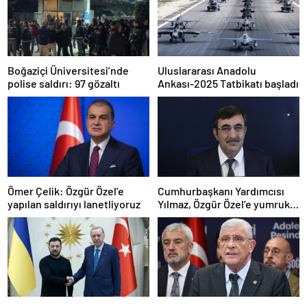
Boğaziçi Üniversitesi’nde
Uluslararası Anadolu
polise saldırı: 97 gözaltı
Ankası-2025 Tatbikatı başladı
Ömer Çelik: Özgür Özel’e
Cumhurbaşkanı Yardımcısı
yapılan saldırıyı lanetliyoruz
Yılmaz, Özgür Özel’e yumruklu
saldırıyı kınadı