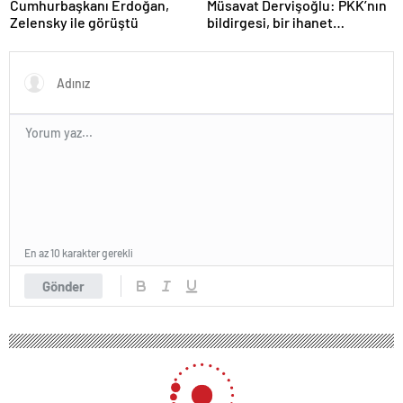
Cumhurbaşkanı Erdoğan,
Müsavat Dervişoğlu: PKK’nın
Zelensky ile görüştü
bildirgesi, bir ihanet
açıklamasıdır
En az 10 karakter gerekli
Gönder
211 okunma