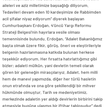
aileleri ve aziz milletimize başsağlığı diliyorum.
Tedavileri devam eden 10 kardeşimize de Rabbimden
acil şifalar niyaz ediyorum” diyerek başlayan
Cumhurbaşkanı Erdoğan, 4’üncü Yargı Reformu
Strateji Belgesi’nin hayırlara vesile olması
temennisinde bulundu. Erdoğan, “Adalet Bakanlığımız
başta olmak üzere fikir, görüş, öneri ve eleştirileriyle
belgenin hazırlanmasına katkıda bulunan herkese
teşekkür ediyorum. Her fırsatta hatırlattığımız gibi
bizler; adaleti mülkün, yani devletin temeli olarak
gören bir geleneğin mirasçılarıyız. Adalet, hem milli
hem de manevi yapımızda, diğer her türlü hasletin
onun etrafında ve ona göre şekillendiği bir mihver
hükmünde olmuştur. Tarih ve medeniyetimiz,
merkezinde adaletin yer aldığı devirlerin birbirini takip
etmesiyle bugüne ulaşmış bir iftihar tablosudur” dedi.