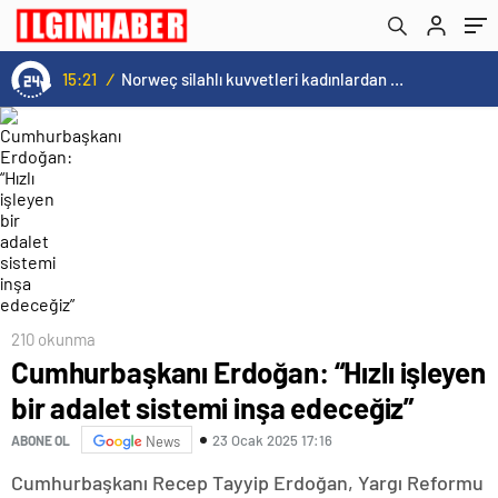
15:21
/
Norweç silahlı kuvvetleri kadınlardan oluşan özel kuvvetler eğitimlerini başlattı.
210 okunma
Cumhurbaşkanı Erdoğan: “Hızlı işleyen
bir adalet sistemi inşa edeceğiz”
23 Ocak 2025 17:16
ABONE OL
News
Cumhurbaşkanı Recep Tayyip Erdoğan, Yargı Reformu