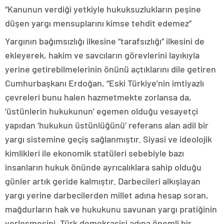
“Kanunun verdiği yetkiyle hukuksuzlukların peşine
düşen yargı mensuplarını kimse tehdit edemez”
Yargının bağımsızlığı ilkesine “tarafsızlığı” ilkesini de
ekleyerek, hakim ve savcıların görevlerini layıkıyla
yerine getirebilmelerinin önünü açtıklarını dile getiren
Cumhurbaşkanı Erdoğan, “Eski Türkiye’nin imtiyazlı
çevreleri bunu halen hazmetmekte zorlansa da,
‘üstünlerin hukukunun’ egemen olduğu vesayetçi
yapıdan ‘hukukun üstünlüğünü’ referans alan adil bir
yargı sistemine geçiş sağlanmıştır. Siyasi ve ideolojik
kimlikleri ile ekonomik statüleri sebebiyle bazı
insanların hukuk önünde ayrıcalıklara sahip olduğu
günler artık geride kalmıştır. Darbecileri alkışlayan
yargı yerine darbecilerden millet adına hesap soran,
mağdurların hak ve hukukunu savunan yargı pratiğinin
yerleşmesini, Türk demokrasisi adına önemli bir