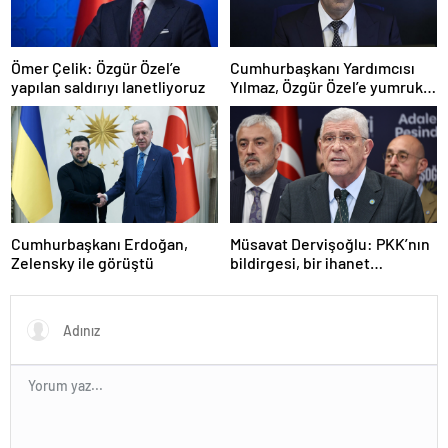
Ömer Çelik: Özgür Özel’e
Cumhurbaşkanı Yardımcısı
yapılan saldırıyı lanetliyoruz
Yılmaz, Özgür Özel’e yumruklu
saldırıyı kınadı
Cumhurbaşkanı Erdoğan,
Müsavat Dervişoğlu: PKK’nın
Zelensky ile görüştü
bildirgesi, bir ihanet
açıklamasıdır