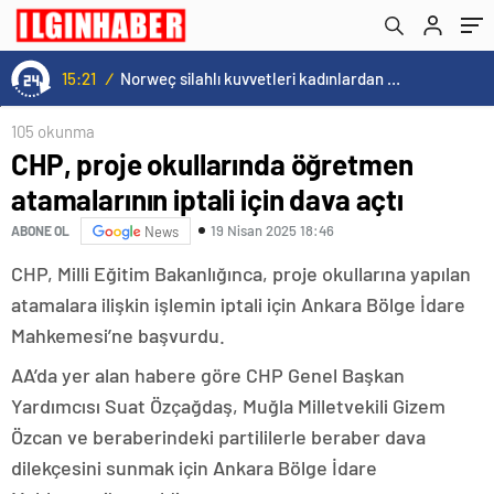
15:21
/
Norweç silahlı kuvvetleri kadınlardan oluşan özel kuvvetler eğitimlerini başlattı.
105 okunma
CHP, proje okullarında öğretmen
atamalarının iptali için dava açtı
19 Nisan 2025 18:46
ABONE OL
News
CHP, Milli Eğitim Bakanlığınca, proje okullarına yapılan
atamalara ilişkin işlemin iptali için Ankara Bölge İdare
Mahkemesi’ne başvurdu.
AA’da yer alan habere göre CHP Genel Başkan
Yardımcısı Suat Özçağdaş, Muğla Milletvekili Gizem
Özcan ve beraberindeki partililerle beraber dava
dilekçesini sunmak için Ankara Bölge İdare