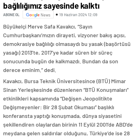
bağlılığımız sayesinde kalktı
19 Haziran 2024 12:09
ABONE OL
News
Büyükelçi Merve Safa Kavakcı, “Sayın
Cumhurbaşkanı’mızın dirayeti, vizyoner bakış açısı,
demokrasiye bağlılığı olmasaydı bu yasak (başörtüsü
yasağı) 2013’te, 2017’ye kadar süren bir süreç
sonucunda bugün de kalkmazdı. Bundan da son
derece eminim.” dedi.
Kavakcı, Bursa Teknik Üniversitesince (BTÜ) Mimar
Sinan Yerleşkesinde düzenlenen “BTÜ Konuşmaları”
etkinlikleri kapsamında “Değişen Jeopolitikte
Değişmeyenler: Bir 28 Şubat Okuması” başlıklı
konferansta yaptığı konuşmada, dünya siyasetini
şekillendiren olaylardan birinin 11 Eylül 2001’de ABD’de
meydana gelen saldırılar olduğunu, Türkiye’de ise 28