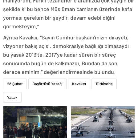
inanıyorum. Farklı tezahürlerle aramızda çok yaygın bir
şekilde ki bu bence Müslüman camianın üzerinde kafa
yorması gereken bir şeydir, devam edebildiğini
görmekteyim.”
Ayrıca Kavakcı, “Sayın Cumhurbaşkanı’mızın dirayeti,
vizyoner bakış açısı, demokrasiye bağlılığı olmasaydı
bu yasak 2013’te, 2017’ye kadar süren bir süreç
sonucunda bugün de kalkmazdı. Bundan da son
derece eminim.” değerlendirmesinde bulundu.
28 Şubat
Başörtüsü Yasağı
Kavakcı
Türkiye'de
Yasak