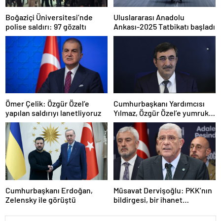
Boğaziçi Üniversitesi’nde
Uluslararası Anadolu
polise saldırı: 97 gözaltı
Ankası-2025 Tatbikatı başladı
Ömer Çelik: Özgür Özel’e
Cumhurbaşkanı Yardımcısı
yapılan saldırıyı lanetliyoruz
Yılmaz, Özgür Özel’e yumruklu
saldırıyı kınadı
Cumhurbaşkanı Erdoğan,
Müsavat Dervişoğlu: PKK’nın
Zelensky ile görüştü
bildirgesi, bir ihanet
açıklamasıdır