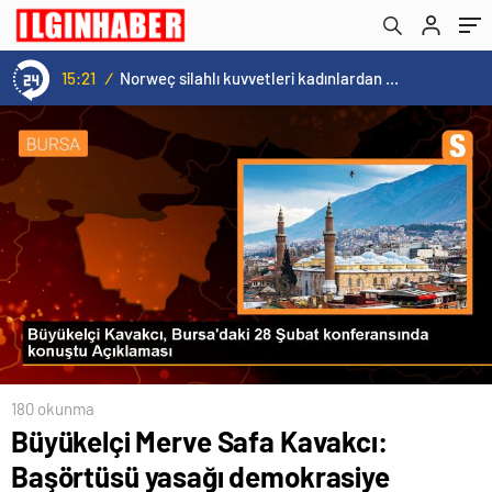
kalktı
15:20
/
Cristiano Ronaldo’nun akıllara zarar tüm kariyerinin istatistiğini çıkardık !
180 okunma
Büyükelçi Merve Safa Kavakcı:
Başörtüsü yasağı demokrasiye