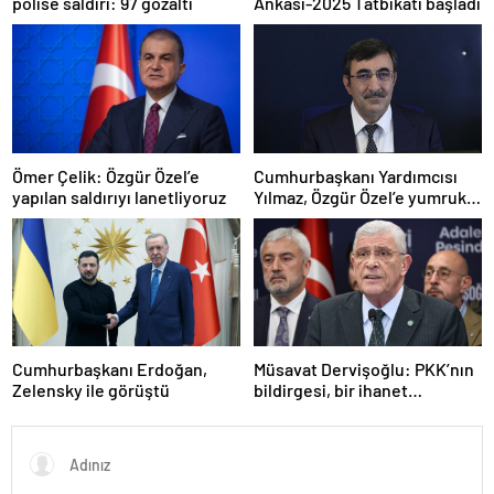
polise saldırı: 97 gözaltı
Ankası-2025 Tatbikatı başladı
Ömer Çelik: Özgür Özel’e
Cumhurbaşkanı Yardımcısı
yapılan saldırıyı lanetliyoruz
Yılmaz, Özgür Özel’e yumruklu
saldırıyı kınadı
Cumhurbaşkanı Erdoğan,
Müsavat Dervişoğlu: PKK’nın
Zelensky ile görüştü
bildirgesi, bir ihanet
açıklamasıdır