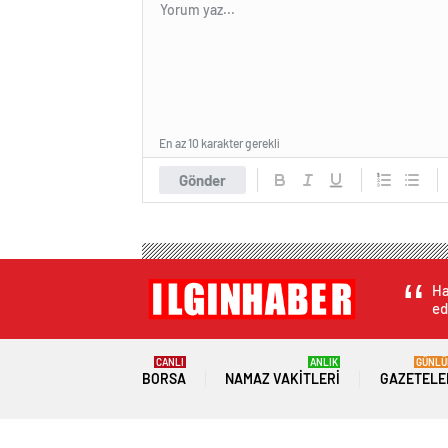
En az 10 karakter gerekli
Gönder
Ha
ed
CANLI
ANLIK
GÜNLÜ
BORSA
NAMAZ VAKITLERI
GAZETELE