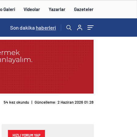
o Galeri
Videolar
Yazarlar
Gazeteler
15:20
Son dakika
/
haberleri
54 kez okundu
|
Güncelleme: 2 Haziran 2026 01:28
HIZLI YORUM YAP