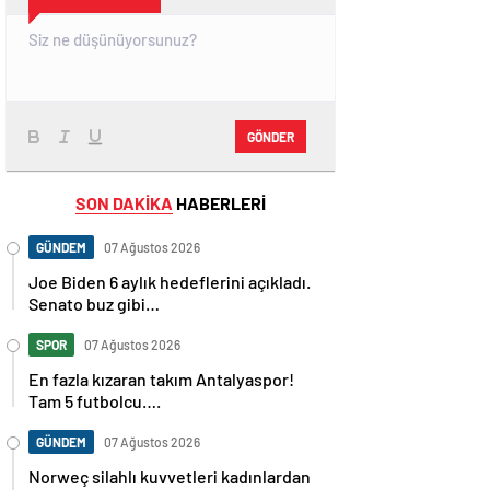
GÖNDER
SON DAKİKA
HABERLERİ
GÜNDEM
07 Ağustos 2026
Joe Biden 6 aylık hedeflerini açıkladı.
Senato buz gibi…
SPOR
07 Ağustos 2026
En fazla kızaran takım Antalyaspor!
Tam 5 futbolcu….
GÜNDEM
07 Ağustos 2026
Norweç silahlı kuvvetleri kadınlardan