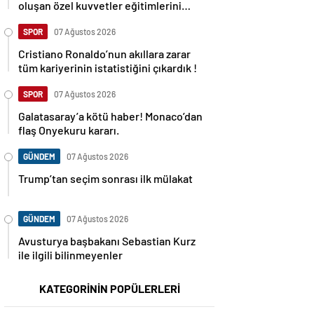
oluşan özel kuvvetler eğitimlerini
başlattı.
SPOR
07 Ağustos 2026
Cristiano Ronaldo’nun akıllara zarar
tüm kariyerinin istatistiğini çıkardık !
SPOR
07 Ağustos 2026
Galatasaray’a kötü haber! Monaco’dan
flaş Onyekuru kararı.
GÜNDEM
07 Ağustos 2026
Trump’tan seçim sonrası ilk mülakat
GÜNDEM
07 Ağustos 2026
Avusturya başbakanı Sebastian Kurz
ile ilgili bilinmeyenler
KATEGORİNİN POPÜLERLERİ