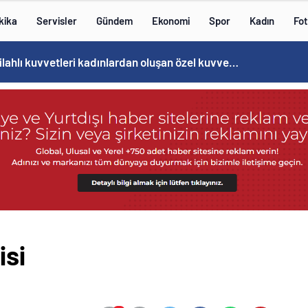
kika
Servisler
Gündem
Ekonomi
Spor
Kadın
Fot
Norweç silahlı kuvvetleri kadınlardan oluşan özel kuvvetler eğitimlerini başlattı.
isi