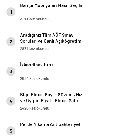
Bahçe Mobilyaları Nasıl Seçilir
1
3189 kez okundu
Aradığınız Tüm AÖF Sınav
Soruları ve Canlı Açıköğretim
2
Forumu Burada
2831 kez okundu
İskandinav turu
3
2634 kez okundu
Bigo Elmas Bayi – Güvenli, Hızlı
ve Uygun Fiyatlı Elmas Satın
4
Almanın Yeni Adresi
2426 kez okundu
Perde Yıkama Antibakteriyel
5