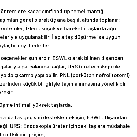
yöntemlere kadar sınıflandırıp temel mantığı
aşımları genel olarak üç ana başlık altında toplanır:
yöntemler. İzlem, küçük ve hareketli taşlarda ağrı
leriyle uygulanabilir. İlaçla taş düşürme ise uygun
aylaştırmayı hedefler.
 seçenekler şunlardır. ESWL olarak bilinen dışarıdan
lgalarıyla parçalanma sağlar. URS (üreteroskopi) ile
ya da çıkarma yapılabilir. PNL (perkütan nefrolitotomi)
zerinden küçük bir girişle taşın alınmasına yönelik bir
erekir.
düşme ihtimali yüksek taşlarda.
alarda taş geçişini desteklemek için. ESWL: Dışarıdan
eği. URS: Endoskopla üreter içindeki taşlara müdahale.
 etkili bir girişim.