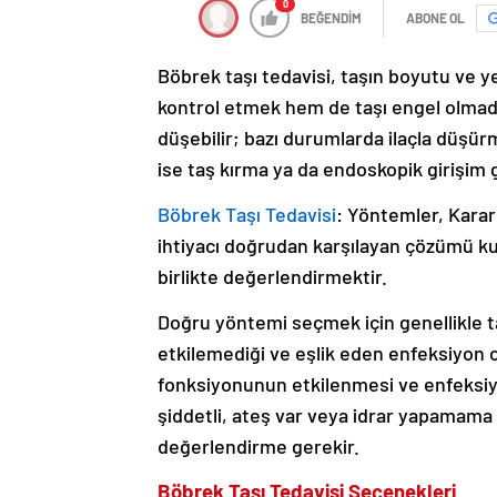
0
BEĞENDİM
ABONE OL
Böbrek taşı tedavisi, taşın boyutu ve y
kontrol etmek hem de taşı engel olmada
düşebilir; bazı durumlarda ilaçla düşür
ise taş kırma ya da endoskopik girişim 
Böbrek Taşı Tedavisi
: Yöntemler, Karar
ihtiyacı doğrudan karşılayan çözümü ku
birlikte değerlendirmektir.
Doğru yöntemi seçmek için genellikle t
etkilemediği ve eşlik eden enfeksiyon o
fonksiyonunun etkilenmesi ve enfeksiyo
şiddetli, ateş var veya idrar yapamama
değerlendirme gerekir.
Böbrek Taşı Tedavisi Seçenekleri