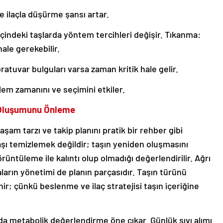
e ilaçla düşürme şansı artar.
çindeki taşlarda yöntem tercihleri değişir. Tıkanma:
ale gerekebilir.
ratuvar bulguları varsa zaman kritik hale gelir.
lem zamanını ve seçimini etkiler.
ş Oluşumunu Önleme
şam tarzı ve takip planını pratik bir rehber gibi
ı temizlemek değildir; taşın yeniden oluşmasını
üntüleme ile kalıntı olup olmadığı değerlendirilir. Ağrı
aların yönetimi de planın parçasıdır. Taşın türünü
ir; çünkü beslenme ve ilaç stratejisi taşın içeriğine
da metabolik değerlendirme öne çıkar. Günlük sıvı alımı