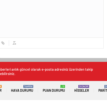
berleri anlık güncel olarak e-posta adresiniz üzerinden takip
ebilirsiniz.
K
TAHMİNİ
LİG
EKONOMİ
E
R
HAVA DURUMU
PUAN DURUMU
HISSELER
PARI