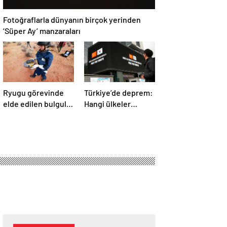
Fotoğraflarla dünyanın birçok yerinden
‘Süper Ay’ manzaraları
Ryugu görevinde
Türkiye’de deprem:
elde edilen bulgular
Hangi ülkeler
suyun dünyaya
yardım ediyor?
asteroitlerce
getirilmiş
olabileceğini
gösteriyor