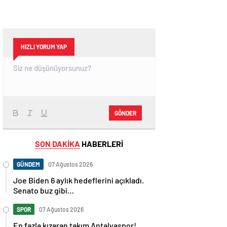
HIZLI YORUM YAP
GÖNDER
SON DAKİKA
HABERLERİ
GÜNDEM
07 Ağustos 2026
Joe Biden 6 aylık hedeflerini açıkladı.
Senato buz gibi…
SPOR
07 Ağustos 2026
En fazla kızaran takım Antalyaspor!