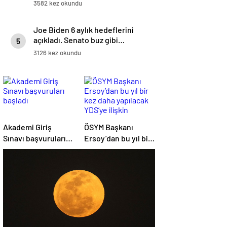
Emevi Camii’nde namaz kıldılar
3582 kez okundu
Joe Biden 6 aylık hedeflerini
açıkladı. Senato buz gibi…
5
3126 kez okundu
Akademi Giriş
ÖSYM Başkanı
Sınavı başvuruları
Ersoy’dan bu yıl bir
başladı
kez daha yapılacak
YDS’ye ilişkin
açıklama