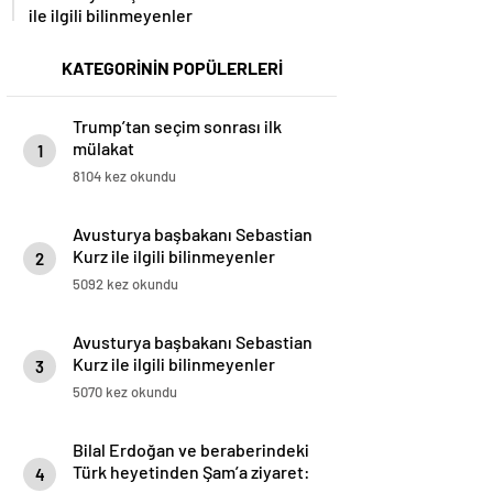
ile ilgili bilinmeyenler
KATEGORİNİN POPÜLERLERİ
Trump’tan seçim sonrası ilk
mülakat
1
8104 kez okundu
Avusturya başbakanı Sebastian
Kurz ile ilgili bilinmeyenler
2
5092 kez okundu
Avusturya başbakanı Sebastian
Kurz ile ilgili bilinmeyenler
3
5070 kez okundu
Bilal Erdoğan ve beraberindeki
Türk heyetinden Şam’a ziyaret:
4