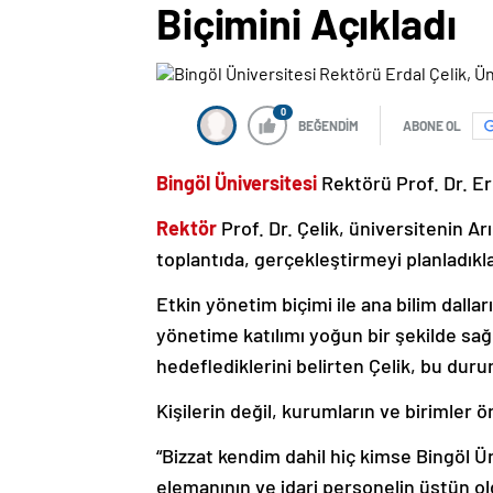
Biçimini Açıkladı
0
BEĞENDİM
ABONE OL
Bingöl Üniversitesi
Rektörü Prof. Dr. Erd
Rektör
Prof. Dr. Çelik, üniversitenin A
toplantıda, gerçekleştirmeyi planladıkla
Etkin yönetim biçimi ile ana bilim dallar
yönetime katılımı yoğun bir şekilde sa
hedeflediklerini belirten Çelik, bu duru
Kişilerin değil, kurumların ve birimler ö
“Bizzat kendim dahil hiç kimse Bingöl Ü
elemanının ve idari personelin üstün ol