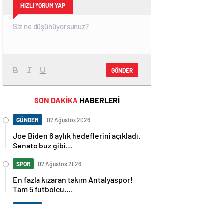
HIZLI YORUM YAP
GÖNDER
SON DAKİKA
HABERLERİ
GÜNDEM
07 Ağustos 2026
Joe Biden 6 aylık hedeflerini açıkladı.
Senato buz gibi…
SPOR
07 Ağustos 2026
En fazla kızaran takım Antalyaspor!
Tam 5 futbolcu….
GÜNDEM
07 Ağustos 2026