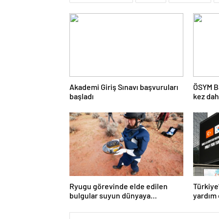
Akademi Giriş Sınavı başvuruları
ÖSYM Ba
başladı
kez dah
açıkla
Ryugu görevinde elde edilen
Türkiye
bulgular suyun dünyaya
yardım 
asteroitlerce getirilmiş
olabileceğini gösteriyor