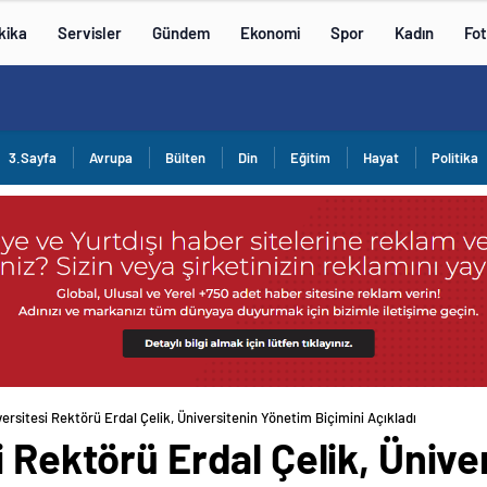
kika
Servisler
Gündem
Ekonomi
Spor
Kadın
Fot
3.Sayfa
Avrupa
Bülten
Din
Eğitim
Hayat
Politika
versitesi Rektörü Erdal Çelik, Üniversitenin Yönetim Biçimini Açıkladı
i Rektörü Erdal Çelik, Üniv