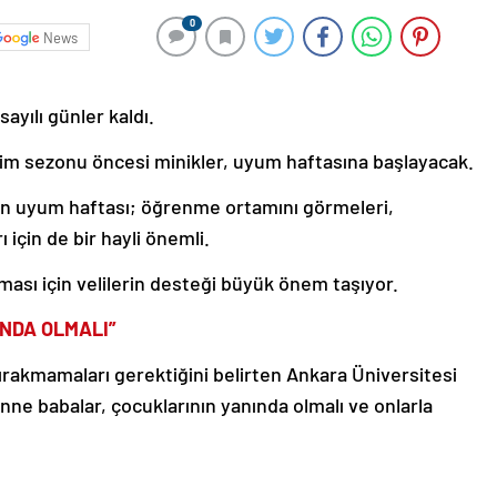
0
News
sayılı günler kaldı.
tim sezonu öncesi minikler, uyum haftasına başlayacak.
inin uyum haftası; öğrenme ortamını görmeleri,
 için de bir hayli önemli.
ması için velilerin desteği büyük önem taşıyor.
NDA OLMALI”
bırakmamaları gerektiğini belirten Ankara Üniversitesi
nne babalar, çocuklarının yanında olmalı ve onlarla
yeni ve güzel bir dönem başlıyor. Oyunların ve