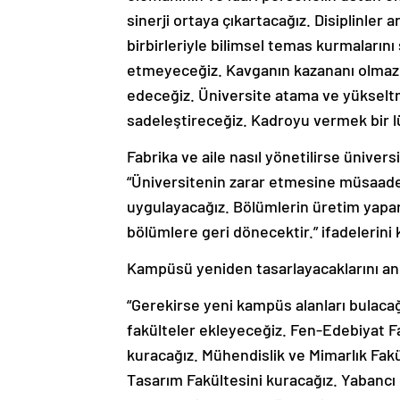
sinerji ortaya çıkartacağız. Disiplinler
birbirleriyle bilimsel temas kurmaların
etmeyeceğiz. Kavganın kazananı olmaz. 
edeceğiz. Üniversite atama ve yükseltm
sadeleştireceğiz. Kadroyu vermek bir lüt
Fabrika ve aile nasıl yönetilirse üniver
“Üniversitenin zarar etmesine müsaade
uygulayacağız. Bölümlerin üretim yapan
bölümlere geri dönecektir.” ifadelerini 
Kampüsü yeniden tasarlayacaklarını anl
“Gerekirse yeni kampüs alanları bulacağız
fakülteler ekleyeceğiz. Fen-Edebiyat Fa
kuracağız. Mühendislik ve Mimarlık Fakü
Tasarım Fakültesini kuracağız. Yabancı D