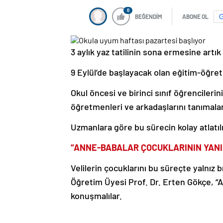
0
BEĞENDİM
ABONE OL
3 aylık yaz tatilinin sona ermesine artık 
9 Eylül’de başlayacak olan eğitim-öğre
Okul öncesi ve birinci sınıf öğrenciler
öğretmenleri ve arkadaşlarını tanımaları
Uzmanlara göre bu sürecin kolay atlatıl
“ANNE-BABALAR ÇOCUKLARININ YANI
Velilerin çocuklarını bu süreçte yalnız 
Öğretim Üyesi Prof. Dr. Erten Gökçe, “A
konuşmalılar.
‘Artık okula başlıyorsun, senin için yep