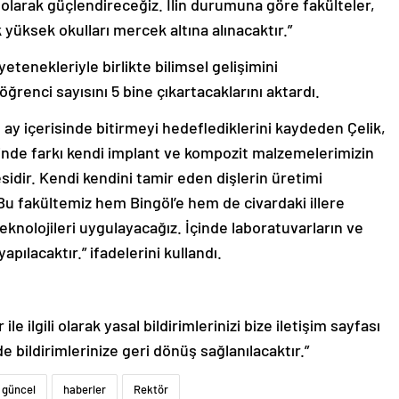
l olarak güçlendireceğiz. İlin durumuna göre fakülteler,
yüksek okulları mercek altına alınacaktır.”
yetenekleriyle birlikte bilimsel gelişimini
öğrenci sayısını 5 bine çıkartacaklarını aktardı.
 ay içerisinde bitirmeyi hedeflediklerini kaydeden Çelik,
erinde farkı kendi implant ve kompozit malzemelerimizin
sidir. Kendi kendini tamir eden dişlerin üretimi
 Bu fakültemiz hem Bingöl’e hem de civardaki illere
nolojileri uygulayacağız. İçinde laboratuvarların ve
apılacaktır.” ifadelerini kullandı.
le ilgili olarak yasal bildirimlerinizi bize iletişim sayfası
de bildirimlerinize geri dönüş sağlanılacaktır.”
güncel
haberler
Rektör