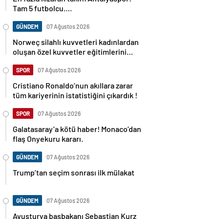
Tam 5 futbolcu….
GÜNDEM
07 Ağustos 2026
Norweç silahlı kuvvetleri kadınlardan
oluşan özel kuvvetler eğitimlerini
başlattı.
SPOR
07 Ağustos 2026
Cristiano Ronaldo’nun akıllara zarar
tüm kariyerinin istatistiğini çıkardık !
SPOR
07 Ağustos 2026
Galatasaray’a kötü haber! Monaco’dan
flaş Onyekuru kararı.
GÜNDEM
07 Ağustos 2026
Trump’tan seçim sonrası ilk mülakat
GÜNDEM
07 Ağustos 2026
Avusturya başbakanı Sebastian Kurz