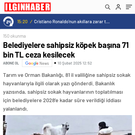
15:20
/
Cristiano Ronaldo’nun akıllara zarar tüm kariyerinin istatistiğini çıkardık !
150 okunma
Belediyelere sahipsiz köpek başına 71
bin TL ceza kesilecek
10 Şubat 2025 12:52
ABONE OL
News
Tarım ve Orman Bakanlığı, 81 il valiliğine sahipsiz sokak
hayvanlarıyla ilgili olarak yazı gönderdi. Bakanlık
yazısında, sahipsiz sokak hayvanlarının toplatılması
için belediyelere 2028’e kadar süre verildiği iddiası
yalanlandı.