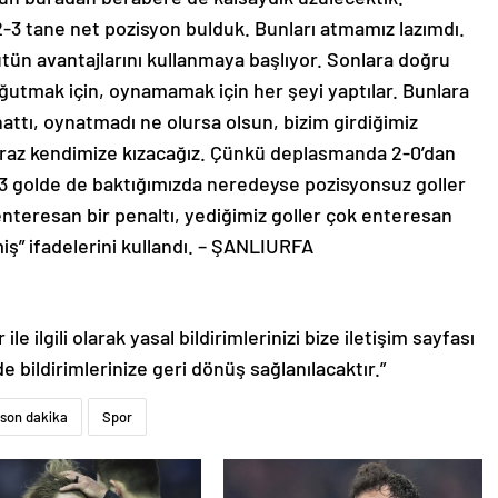
 2-3 tane net pozisyon bulduk. Bunları atmamız lazımdı.
tün avantajlarını kullanmaya başlıyor. Sonlara doğru
utmak için, oynamamak için her şeyi yaptılar. Bunlara
ttı, oynatmadı ne olursa olsun, bizim girdiğimiz
iraz kendimize kızacağız. Çünkü deplasmanda 2-0’dan
 3 golde de baktığımızda neredeyse pozisyonsuz goller
teresan bir penaltı, yediğimiz goller çok enteresan
ş” ifadelerini kullandı. – ŞANLIURFA
le ilgili olarak yasal bildirimlerinizi bize iletişim sayfası
de bildirimlerinize geri dönüş sağlanılacaktır.”
son dakika
Spor