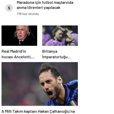
Maradona için futbol maçlarında
anma törenleri yapılacak
5
778 kez okundu
Real Madrid’in
Britanya
hocası Ancelotti,
İmparatorluğu
vergi kaçırma
Nişanı’na sahip eski
suçlamasıyla
İskoç kaptana aile
mahkemeye
içi şiddetten kamu
çıkacak
hizmeti cezası
A Milli Takım kaptanı Hakan Çalhanoğlu’na