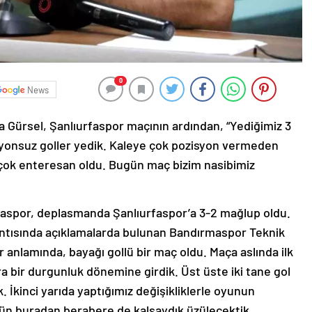
0
News
Gürsel, Şanlıurfaspor maçının ardından, “Yediğimiz 3
yonsuz goller yedik. Kaleye çok pozisyon vermeden
r çok enteresan oldu. Bugün maç bizim nasibimiz
rmaspor, deplasmanda Şanlıurfaspor’a 3-2 mağlup oldu.
ntısında açıklamalarda bulunan Bandırmaspor Teknik
 anlamında, bayağı gollü bir maç oldu. Maça aslında ilk
a bir durgunluk dönemine girdik. Üst üste iki tane gol
k. İkinci yarıda yaptığımız değişikliklerle oyunun
ün buradan berabere de kalsaydık üzülecektik.