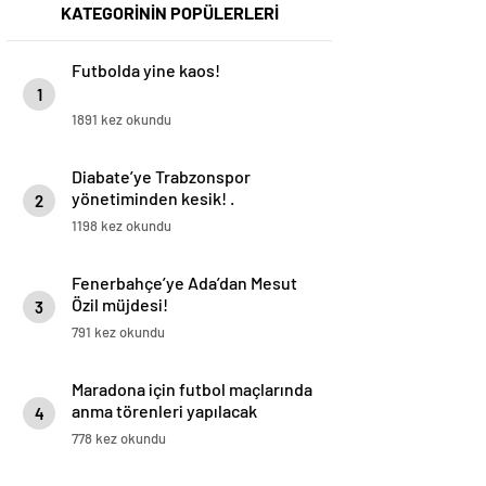
KATEGORİNİN POPÜLERLERİ
Futbolda yine kaos!
1
1891 kez okundu
Diabate’ye Trabzonspor
yönetiminden kesik! .
2
1198 kez okundu
Fenerbahçe’ye Ada’dan Mesut
Özil müjdesi!
3
791 kez okundu
Maradona için futbol maçlarında
anma törenleri yapılacak
4
778 kez okundu