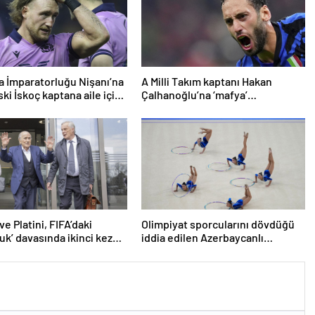
a İmparatorluğu Nişanı’na
A Milli Takım kaptanı Hakan
ki İskoç kaptana aile içi
Çalhanoğlu’na ‘mafya’
en kamu hizmeti cezası
soruşturmasında ceza
ve Platini, FIFA’daki
Olimpiyat sporcularını dövdüğü
luk’ davasında ikinci kez
iddia edilen Azerbaycanlı
antrenöre 8 yıl men