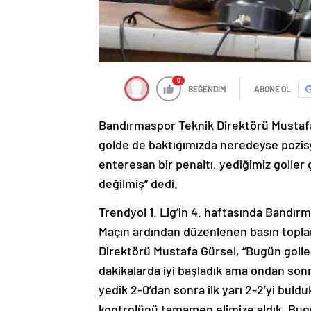
0
BEĞENDİM
ABONE OL
Bandırmaspor Teknik Direktörü Mustafa 
golde de baktığımızda neredeyse pozis
enteresan bir penaltı, yediğimiz golle
değilmiş” dedi.
Trendyol 1. Lig’in 4. haftasında Bandı
Maçın ardından düzenlenen basın topla
Direktörü Mustafa Gürsel, “Bugün goller
dakikalarda iyi başladık ama ondan sonr
yedik 2-0’dan sonra ilk yarı 2-2’yi buldu
kontrolünü tamamen elimize aldık. Bug