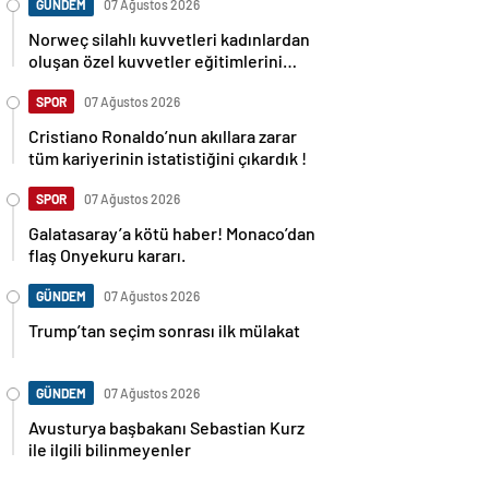
GÜNDEM
07 Ağustos 2026
Norweç silahlı kuvvetleri kadınlardan
oluşan özel kuvvetler eğitimlerini
başlattı.
SPOR
07 Ağustos 2026
Cristiano Ronaldo’nun akıllara zarar
tüm kariyerinin istatistiğini çıkardık !
SPOR
07 Ağustos 2026
Galatasaray’a kötü haber! Monaco’dan
flaş Onyekuru kararı.
GÜNDEM
07 Ağustos 2026
Trump’tan seçim sonrası ilk mülakat
GÜNDEM
07 Ağustos 2026
Avusturya başbakanı Sebastian Kurz
ile ilgili bilinmeyenler