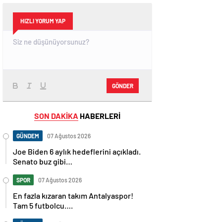
HIZLI YORUM YAP
GÖNDER
SON DAKİKA
HABERLERİ
GÜNDEM
07 Ağustos 2026
Joe Biden 6 aylık hedeflerini açıkladı.
Senato buz gibi…
SPOR
07 Ağustos 2026
En fazla kızaran takım Antalyaspor!
Tam 5 futbolcu….