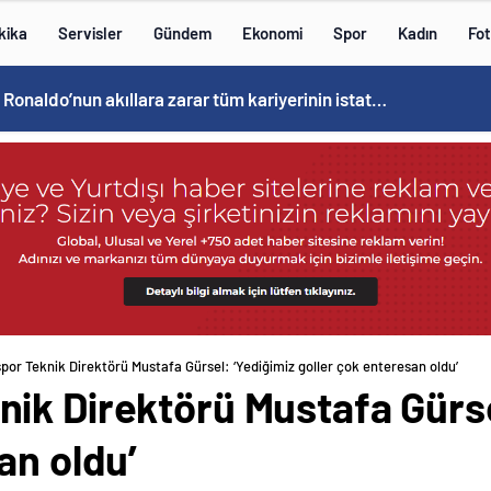
kika
Servisler
Gündem
Ekonomi
Spor
Kadın
Fot
Cristiano Ronaldo’nun akıllara zarar tüm kariyerinin istatistiğini çıkardık !
or Teknik Direktörü Mustafa Gürsel: ‘Yediğimiz goller çok enteresan oldu’
ik Direktörü Mustafa Gürse
an oldu’