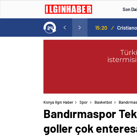
Son Da
Norweç silahlı kuvvetleri kadınlardan oluşan özel kuvvetler eğitimlerini başlattı.
15:20
/
Konya Ilgın Haber
Spor
Basketbol
Bandırmasp
Bandırmaspor Tekn
goller çok enteres