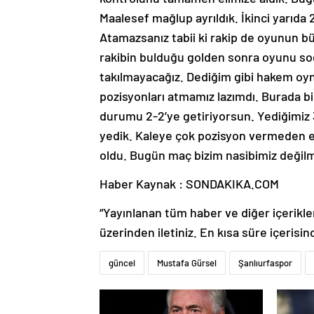
Maalesef mağlup ayrıldık. İkinci yarıda
Atamazsanız tabii ki rakip de oyunun bü
rakibin bulduğu golden sonra oyunu soğ
takılmayacağız. Dediğim gibi hakem oyna
pozisyonları atmamız lazımdı. Burada b
durumu 2-2’ye getiriyorsun. Yediğimiz
yedik. Kaleye çok pozisyon vermeden en
oldu. Bugün maç bizim nasibimiz değilmi
Haber Kaynak : SONDAKIKA.COM
“Yayınlanan tüm haber ve diğer içerikler i
üzerinden iletiniz. En kısa süre içerisin
güncel
Mustafa Gürsel
Şanlıurfaspor