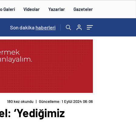
o Galeri
Videolar
Yazarlar
Gazeteler
14:57
Son dakika
/
haberleri
180 kez okundu
|
Güncelleme: 1 Eylül 2024 06:06
l: ‘Yediğimiz