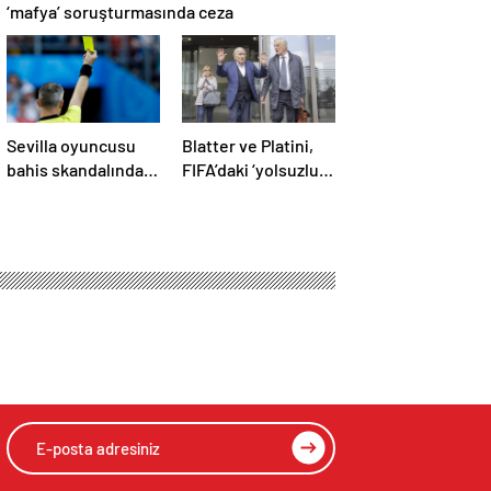
‘mafya’ soruşturmasında ceza
Sevilla oyuncusu
Blatter ve Platini,
bahis skandalında
FIFA’daki ‘yolsuzluk’
gözaltına alındı:
davasında ikinci kez
Son dakikalarda sarı
aklandı
kart görmüş