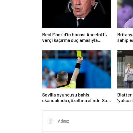
Real Madrid’in hocası Ancelotti,
Britany
vergi kaçırma suçlamasıyla
sahip es
mahkemeye çıkacak
şiddett
Sevilla oyuncusu bahis
Blatter 
skandalında gözaltına alındı: Son
‘yolsuz
dakikalarda sarı kart görmüş
aklandı