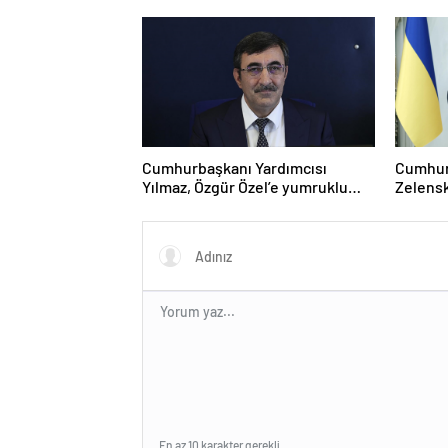
Cumhurbaşkanı Yardımcısı
Cumhur
Yılmaz, Özgür Özel’e yumruklu
Zelensk
saldırıyı kınadı
En az 10 karakter gerekli