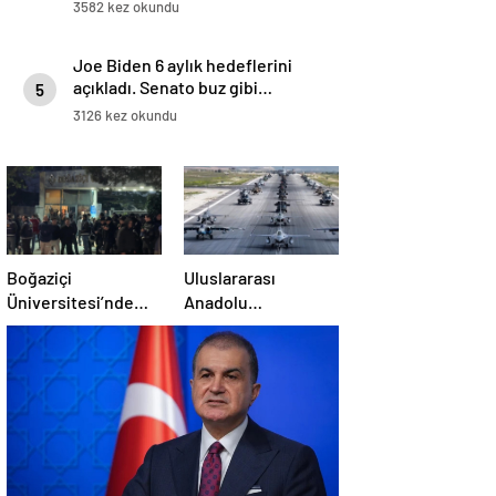
Emevi Camii’nde namaz kıldılar
3582 kez okundu
Joe Biden 6 aylık hedeflerini
açıkladı. Senato buz gibi…
5
3126 kez okundu
Boğaziçi
Uluslararası
Üniversitesi’nde
Anadolu
polise saldırı: 97
Ankası-2025
gözaltı
Tatbikatı başladı