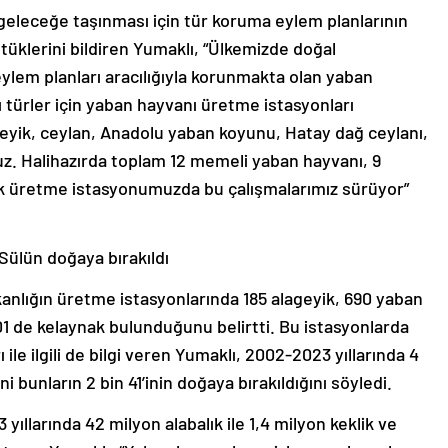
p geleceğe taşınması için tür koruma eylem planlarının
tüklerini bildiren Yumaklı, “Ülkemizde doğal
ylem planları aracılığıyla korunmakta olan yaban
 türler için yaban hayvanı üretme istasyonları
ageyik, ceylan, Anadolu yaban koyunu, Hatay dağ ceylanı,
ruz. Halihazırda toplam 12 memeli yaban hayvanı, 9
lık üretme istasyonumuzda bu çalışmalarımız sürüyor”
 Sülün doğaya bırakıldı
anlığın üretme istasyonlarında 185 alageyik, 690 yaban
301 de kelaynak bulunduğunu belirtti. Bu istasyonlarda
ile ilgili de bilgi veren Yumaklı, 2002-2023 yıllarında 4
 bunların 2 bin 41’inin doğaya bırakıldığını söyledi.
ıllarında 42 milyon alabalık ile 1,4 milyon keklik ve