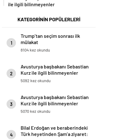
ile ilgili bilinmeyenler
KATEGORİNİN POPÜLERLERİ
Trump’tan seçim sonrası ilk
mülakat
1
8104 kez okundu
Avusturya başbakanı Sebastian
Kurz ile ilgili bilinmeyenler
2
5092 kez okundu
Avusturya başbakanı Sebastian
Kurz ile ilgili bilinmeyenler
3
5070 kez okundu
Bilal Erdoğan ve beraberindeki
Türk heyetinden Şam’a ziyaret:
4