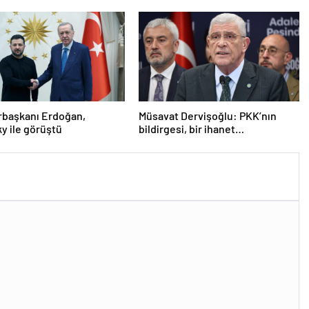
başkanı Erdoğan,
Müsavat Dervişoğlu: PKK’nın
y ile görüştü
bildirgesi, bir ihanet
açıklamasıdır