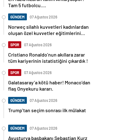
Tam 5 futbolcu….
GÜNDEM
07 Ağustos 2026
Norweç silahlı kuvvetleri kadınlardan
oluşan özel kuvvetler eğitimlerini
başlattı.
SPOR
07 Ağustos 2026
Cristiano Ronaldo’nun akıllara zarar
tüm kariyerinin istatistiğini çıkardık !
SPOR
07 Ağustos 2026
Galatasaray’a kötü haber! Monaco’dan
flaş Onyekuru kararı.
GÜNDEM
07 Ağustos 2026
Trump’tan seçim sonrası ilk mülakat
GÜNDEM
07 Ağustos 2026
Avusturya başbakanı Sebastian Kurz