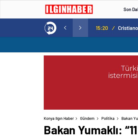
Son Da
Norweç silahlı kuvvetleri kadınlardan oluşan özel kuvvetler eğitimlerini başlattı.
15:20
/
Konya Ilgın Haber
Gündem
Politika
Bakan Yum
Bakan Yumaklı: “11