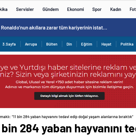
kika
Servisler
Gündem
Ekonomi
Spor
Kadın
Fot
Cristiano Ronaldo’nun akıllara zarar tüm kariyerinin istatistiğini çıkardık !
3.Sayfa
Avrupa
Bülten
Din
Eğitim
Hayat
Politika
aklı: “11 bin 284 yaban hayvanını tedavi edip doğal yaşam alanlarına bıraktık”
 bin 284 yaban hayvanını te