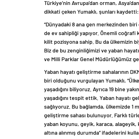
Türkiye’nin Avrupa’dan orman, Asya’dan s
dikkati çeken Yumaklı, şunları kaydetti:
“Dünyadaki 8 ana gen merkezinden biri 
de ev sahipliği yapıyor. Önemli coğrafi
kilit pozisyona sahip. Bu da ülkemizin biy
Biz de bu zenginliğimizi ve yaban hayat
ve Milli Parklar Genel Müdürlüğümüz gere
Yaban hayatı geliştirme sahalarının D
biri olduğunu vurgulayan Yumaklı, “Ül
yaşadığını biliyoruz. Ayrıca 19 bine yak
yaşadığını tespit ettik. Yaban hayatı gel
sağlıyoruz. Bu bağlamda, ülkemizde 1 mi
geliştirme sahası bulunuyor. Farklı türl
yaban koyunu, geyik, karaca, alageyik,
altına alınmış durumda” ifadelerini kulla