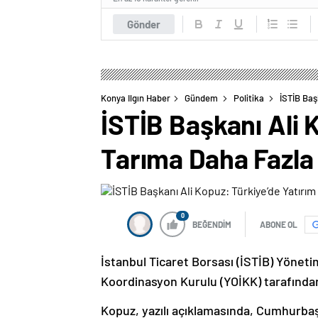
Gönder
Konya Ilgın Haber
Gündem
Politika
İSTİB Baş
İSTİB Başkanı Ali K
Tarıma Daha Fazla
0
BEĞENDİM
ABONE OL
İstanbul Ticaret Borsası (İSTİB) Yöneti
Koordinasyon Kurulu (YOİKK) tarafından 
Kopuz, yazılı açıklamasında, Cumhurbaş