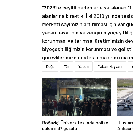
“2023’te çeşitli nedenlerle yaralanan 1
alanlarına bıraktık. İlki 2010 yılında t
Merkezi sayımızın artırılması için var 
yaban hayatının ve zengin biyoçeşitlil
korunması ve tarımsal üretimimizin de
biyoçeşitliliğimizin korunması ve geli
görevlilerimize destek olmalarını rica 
Doğa
Tür
Yaban
Yaban Hayvanı
Boğaziçi Üniversitesi’nde polise
Uluslar
saldırı: 97 gözaltı
Ankası-