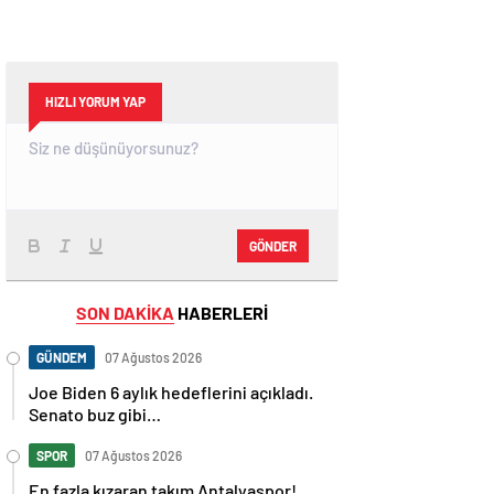
HIZLI YORUM YAP
GÖNDER
SON DAKİKA
HABERLERİ
GÜNDEM
07 Ağustos 2026
Joe Biden 6 aylık hedeflerini açıkladı.
Senato buz gibi…
SPOR
07 Ağustos 2026
En fazla kızaran takım Antalyaspor!