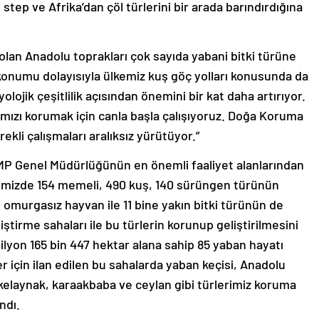
tep ve Afrika’dan çöl türlerini bir arada barındırdığına
olan Anadolu toprakları çok sayıda yabani bitki türüne
 konumu dolayısıyla ülkemiz kuş göç yolları konusunda da
olojik çeşitlilik açısından önemini bir kat daha artırıyor.
ımızı korumak için canla başla çalışıyoruz. Doğa Koruma
kli çalışmaları aralıksız yürütüyor.”
KMP Genel Müdürlüğünün en önemli faaliyet alanlarından
kemizde 154 memeli, 490 kuş, 140 sürüngen türünün
ın omurgasız hayvan ile 11 bine yakın bitki türünün de
iştirme sahaları ile bu türlerin korunup geliştirilmesini
lyon 165 bin 447 hektar alana sahip 85 yaban hayatı
er için ilan edilen bu sahalarda yaban keçisi, Anadolu
 kelaynak, karaakbaba ve ceylan gibi türlerimiz koruma
ndı.