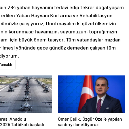
1 bin 284 yaban hayvanını tedavi edip tekrar doğal yaşam
esis edilen Yaban Hayvanı Kurtarma ve Rehabilitasyon
gücümüzle çalışıyoruz. Unutmayalım ki güzel ülkemizin
iğinin korunması; havamızın, suyumuzun, toprağımızın
vamı için büyük önem taşıyor. Tüm vatandaşlarımızdan
ştirilmesi yönünde gece gündüz demeden çalışan tüm
ediyorum.
Yumaklı
arası Anadolu
Ömer Çelik: Özgür Özel’e yapılan
2025 Tatbikatı başladı
saldırıyı lanetliyoruz