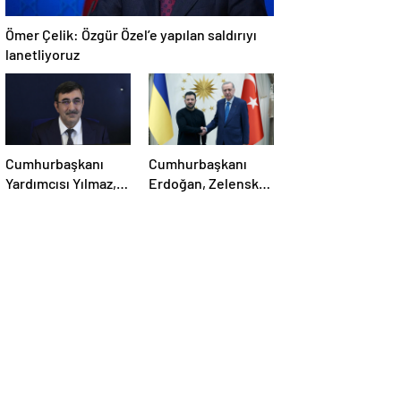
Ömer Çelik: Özgür Özel’e yapılan saldırıyı
lanetliyoruz
Cumhurbaşkanı
Cumhurbaşkanı
Yardımcısı Yılmaz,
Erdoğan, Zelensky
Özgür Özel’e
ile görüştü
yumruklu saldırıyı
kınadı