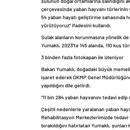
sülünün doğal ortamlarına salındığını a
çerçevesinde yaban hayvanı türlerinin 
54 yaban hayatı geliştirme sahasında he
yürütüyoruz” ifadesini kullandı.
Sulak alanların korunmasına yönelik de 
Yumaklı, 2023’te 145 alanda, 110 kuş tür
3 binden fazla fotokapan ile izleniyor
Bakan Yumaklı, doğadaki büyük memeli ha
işaret ederek DKMP Genel Müdürlüğünce
yapıldığını dile getirdi.
“11 bin 284 yaban hayvanını tedavi edip 
Çeşitli nedenlerle yaralanan yaban ha
Rehabilitasyon Merkezlerimizde tedavi v
bırakıldığını hatırlatan Yumaklı, şunları 