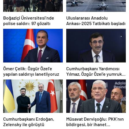
Boğaziçi Üniversitesi’nde
Uluslararası Anadolu
polise saldırı: 97 gözaltı
Ankası-2025 Tatbikatı başladı
Ömer Çelik: Özgür Özel’e
Cumhurbaşkanı Yardımcısı
yapılan saldırıyı lanetliyoruz
Yılmaz, Özgür Özel’e yumruklu
saldırıyı kınadı
Cumhurbaşkanı Erdoğan,
Müsavat Dervişoğlu: PKK’nın
Zelensky ile görüştü
bildirgesi, bir ihanet