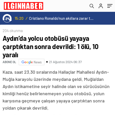
15:20
/
Cristiano Ronaldo’nun akıllara zarar tüm kariyerinin istatistiğini çıkardık !
204 okunma
Aydın’da yolcu otobüsü yayaya
çarptıktan sonra devrildi: 1 ölü, 10
yaralı
21 Ağustos 2024 06:37
ABONE OL
News
Kaza, saat 23.30 sıralarında Hallaçlar Mahallesi Aydın-
Muğla karayolu üzerinde meydana geldi. Muğla’dan
Aydın istikametine seyir halinde olan ve sürücüsünün
kimliği henüz belirlenemeyen yolcu otobüsü, yolun
karşısına geçmeye çalışan yayaya çarptıktan sonra
yoldan çıkarak devrildi.