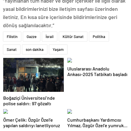
“Yayınlanan tüm haber ve diğer içerikler ile ilgili olarak
yasal bildirimlerinizi bize iletişim sayfası üzerinden
iletiniz. En kısa süre içerisinde bildirimlerinize geri
dönüş sağlanılacaktır.”
Filistin
Gazze
İsrail
Kültür Sanat
Politika
Sanat
son dakika
Yaşam
Uluslararası Anadolu
Ankası-2025 Tatbikatı başladı
Boğaziçi Üniversitesi’nde
polise saldırı: 97 gözaltı
Ömer Çelik: Özgür Özel’e
Cumhurbaşkanı Yardımcısı
yapılan saldırıyı lanetliyoruz
Yılmaz, Özgür Özel’e yumruklu
saldırıyı kınadı