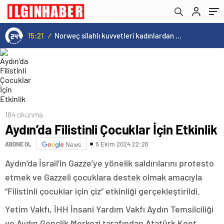
15:21
/
Norweç silahlı kuvvetleri kadınlardan oluşan özel kuvvetler eğitimlerini başlattı.
184 okunma
Aydın’da Filistinli Çocuklar İçin Etkinlik
5 Ekim 2024 22:26
ABONE OL
News
Aydın’da İsrail’in Gazze’ye yönelik saldırılarını protesto
etmek ve Gazzeli çocuklara destek olmak amacıyla
“Filistinli çocuklar için çiz” etkinliği gerçekleştirildi.
Yetim Vakfı, İHH İnsani Yardım Vakfı Aydın Temsilciliği
ve Aydın Gençlik Merkezi tarafından Atatürk Kent