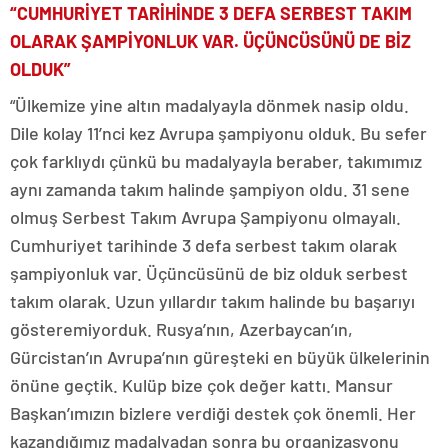
“CUMHURİYET TARİHİNDE 3 DEFA SERBEST TAKIM
OLARAK ŞAMPİYONLUK VAR. ÜÇÜNCÜSÜNÜ DE BİZ
OLDUK”
“Ülkemize yine altın madalyayla dönmek nasip oldu.
Dile kolay 11’nci kez Avrupa şampiyonu olduk. Bu sefer
çok farklıydı çünkü bu madalyayla beraber, takımımız
aynı zamanda takım halinde şampiyon oldu. 31 sene
olmuş Serbest Takım Avrupa Şampiyonu olmayalı.
Cumhuriyet tarihinde 3 defa serbest takım olarak
şampiyonluk var. Üçüncüsünü de biz olduk serbest
takım olarak. Uzun yıllardır takım halinde bu başarıyı
gösteremiyorduk. Rusya’nın, Azerbaycan’ın,
Gürcistan’ın Avrupa’nın güreşteki en büyük ülkelerinin
önüne geçtik. Kulüp bize çok değer kattı. Mansur
Başkan’ımızın bizlere verdiği destek çok önemli. Her
kazandığımız madalyadan sonra bu organizasyonu