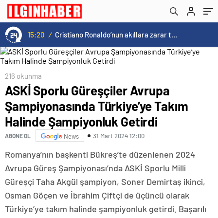
Şampiyonluk Getirdi
15:20
/
Cristiano Ronaldo’nun akıllara zarar tüm kariyerinin istatistiğini çıkardık !
216 okunma
ASKİ Sporlu Güreşçiler Avrupa
Şampiyonasında Türkiye’ye Takım
Halinde Şampiyonluk Getirdi
31 Mart 2024 12:00
ABONE OL
News
Romanya’nın başkenti Bükreş’te düzenlenen 2024
Avrupa Güreş Şampiyonası’nda ASKİ Sporlu Milli
Güreşçi Taha Akgül şampiyon, Soner Demirtaş ikinci,
Osman Göçen ve İbrahim Çiftçi de üçüncü olarak
Türkiye’ye takım halinde şampiyonluk getirdi. Başarılı