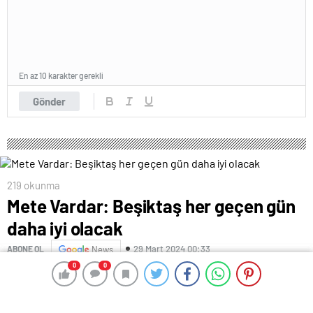
En az 10 karakter gerekli
Gönder
219 okunma
Mete Vardar: Beşiktaş her geçen gün
daha iyi olacak
29 Mart 2024 00:33
ABONE OL
News
0
0
0
0
– Mete Vardar: “Beşiktaş her geçen gün daha iyi
olacak”