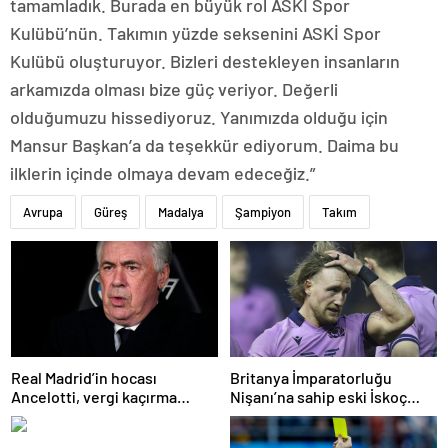
tamamladık. Burada en büyük rol ASKİ Spor
Kulübü’nün. Takımın yüzde seksenini ASKİ Spor
Kulübü oluşturuyor. Bizleri destekleyen insanların
arkamızda olması bize güç veriyor. Değerli
olduğumuzu hissediyoruz. Yanımızda olduğu için
Mansur Başkan’a da teşekkür ediyorum. Daima bu
ilklerin içinde olmaya devam edeceğiz.”
Avrupa
Güreş
Madalya
Şampiyon
Takım
Real Madrid’in hocası
Britanya İmparatorluğu
Ancelotti, vergi kaçırma
Nişanı’na sahip eski İskoç
suçlamasıyla mahkemeye
kaptana aile içi şiddetten
çıkacak
kamu hizmeti cezası