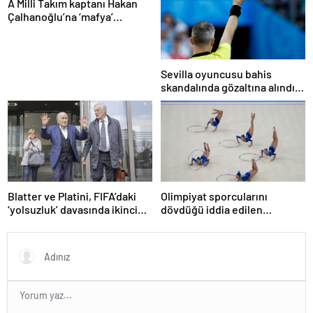
A Milli Takım kaptanı Hakan
Çalhanoğlu’na ‘mafya’
soruşturmasında ceza
Sevilla oyuncusu bahis
skandalında gözaltına alındı:
Son dakikalarda sarı kart
görmüş
Blatter ve Platini, FIFA’daki
Olimpiyat sporcularını
‘yolsuzluk’ davasında ikinci
dövdüğü iddia edilen
kez aklandı
Azerbaycanlı antrenöre 8 yıl
men