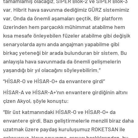
tamamlamış olacağız. SİPER Blok-2 ve SİPER Blok-3
var. Hibrit hava savunma dediğimiz GÜRZ sistemimiz
var. Onda da önemli aşamaları geçtik. Bir platform
üzerinden hem parçacıklı mühimmat atabilme hem
kısa mesafe önleyebilen füzeler atabilme gibi değişik
senaryolarda aynı anda angajman yapabilme gibi
birkaç yeteneği bir arada bulunduran bir sistem. Bu
anlayışla hava savunmada da önemli gelişmelerin
yaşandığı bir yıl olacağını söyleyebilirim.”
“HİSAR-O ve HİSAR-O+ da envantere girdi”
HİSAR-A ve HİSAR-A+’nın envantere girdiğinin altını
çizen Akyol, şöyle konuştu:
“Bir üst katmanındaki HİSAR-O ve HİSAR-O+ da
envantere girdi. Bazı geliştirmelerle menzili biraz daha
uzatmak üzere paydaş kuruluşumuz ROKETSAN ile
çalışıyoruz. Hava savunma, arayıcı başlıklarından, bu