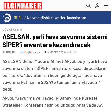
15:21
/
Norweç silahlı kuvvetleri kadınlardan oluşan özel kuvvetler eğitimlerini başlattı.
538 okunma
ASELSAN, yerli hava savunma sistemi
SİPER’i envantere kazandıracak
4 Haziran 2024 00:45
ABONE OL
News
ASELSAN Genel Müdürü Ahmet Akyol, bu yıl yerli hava
savunma sistemi SİPER’i envantere kazandıracaklarını
belirterek, “Devletimizin liderliğinde uçtan uca hava
savunma katmanını 2024’te tamamlamış olacağız.”
dedi.
Akyol, “Savunma ve Havacılık Sanayiinde Küresel
Stratejiler Konferansı” için bulunduğu Antalya’da AA