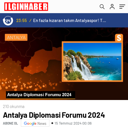
23:55
/
En fazla kızaran takım Antalyaspor! Tam 5 futbolcu….
210 okunma
Antalya Diplomasi Forumu 2024
15 Temmuz 2024 00:06
ABONE OL
News