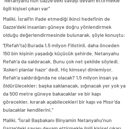
“Netanyahu’nun Gazze’deki savaşı devam ettirmekle
ilgili kişisel çıkarı var”
Maliki, İsrail’in ifade etmediği ikinci hedefinin de
Gazze’deki insanları güneye doğru yönlendirmek
olduğu değerlendirmesinde bulunarak, şöyle konuştu:
“(Refah’ta) Burada 1,5 milyon Filistinli, daha önceden
150 bin kişinin yaşadığı küçücük şehirde. Netanyahu
Refah’a da saldıracak. Bunu çok net şekilde söyledi.
‘Askeri planlar hazır’ dedi. Hiç kimseyi dinlemiyor.
Refah’a saldırdığında ne olacak? 1,5 milyon insan ya
öldürülecekler; başka saklanacak, sığınacak yer yok ya
da 500 metre güneye bakacaklar ve bir kapı
görecekler, kırarak açabilecekleri bir kapı ve Mısır’da
bulacaklar kendilerini.”
Maliki, “İsrail Başbakanı Binyamin Netanyahu’nun
Gazze’deki savaşı devam ettirmekle ilgili kişisel çıkarı