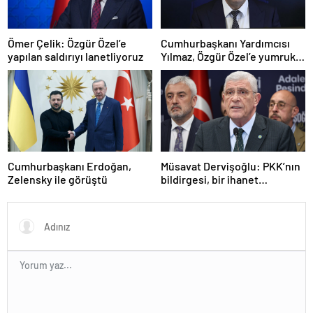
Ömer Çelik: Özgür Özel’e
Cumhurbaşkanı Yardımcısı
yapılan saldırıyı lanetliyoruz
Yılmaz, Özgür Özel’e yumruklu
saldırıyı kınadı
Cumhurbaşkanı Erdoğan,
Müsavat Dervişoğlu: PKK’nın
Zelensky ile görüştü
bildirgesi, bir ihanet
açıklamasıdır