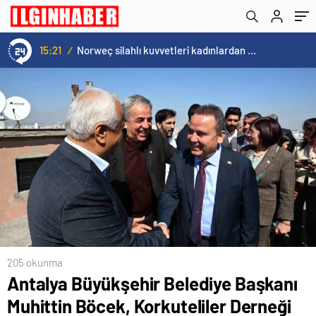
Antalya Yörükler Derneği’ni ziyaret etti
15:21
/
Norweç silahlı kuvvetleri kadınlardan oluşan özel kuvvetler eğitimlerini başlattı.
205 okunma
Antalya Büyükşehir Belediye Başkanı
Muhittin Böcek, Korkuteliler Derneği