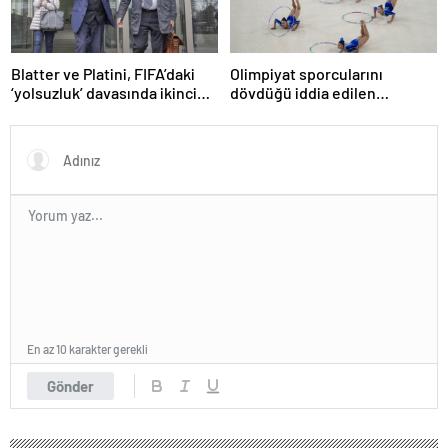
Blatter ve Platini, FIFA’daki
Olimpiyat sporcularını
‘yolsuzluk’ davasında ikinci
dövdüğü iddia edilen
kez aklandı
Azerbaycanlı antrenöre 8 yıl
men
En az 10 karakter gerekli
Gönder