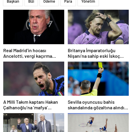
Başkan
Bizi
Ödeme
Para
Yönetim
Real Madrid’in hocası
Britanya İmparatorluğu
Ancelotti, vergi kaçırma
Nişanı’na sahip eski İskoç
suçlamasıyla mahkemeye
kaptana aile içi şiddetten
çıkacak
kamu hizmeti cezası
A Milli Takım kaptanı Hakan
Sevilla oyuncusu bahis
Çalhanoğlu’na ‘mafya’
skandalında gözaltına alındı:
soruşturmasında ceza
Son dakikalarda sarı kart
görmüş