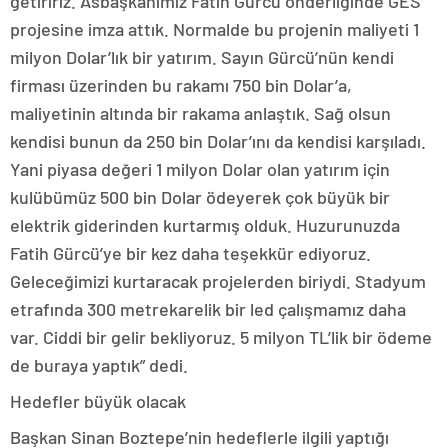
getiririz. Asbaşkanımız Fatih Gürcü önderliğinde GES
projesine imza attık. Normalde bu projenin maliyeti 1
milyon Dolar’lık bir yatırım. Sayın Gürcü’nün kendi
firması üzerinden bu rakamı 750 bin Dolar’a,
maliyetinin altında bir rakama anlaştık. Sağ olsun
kendisi bunun da 250 bin Dolar’ını da kendisi karşıladı.
Yani piyasa değeri 1 milyon Dolar olan yatırım için
kulübümüz 500 bin Dolar ödeyerek çok büyük bir
elektrik giderinden kurtarmış olduk. Huzurunuzda
Fatih Gürcü’ye bir kez daha teşekkür ediyoruz.
Geleceğimizi kurtaracak projelerden biriydi. Stadyum
etrafında 300 metrekarelik bir led çalışmamız daha
var. Ciddi bir gelir bekliyoruz. 5 milyon TL’lik bir ödeme
de buraya yaptık” dedi.
Hedefler büyük olacak
Başkan Sinan Boztepe’nin hedeflerle ilgili yaptığı