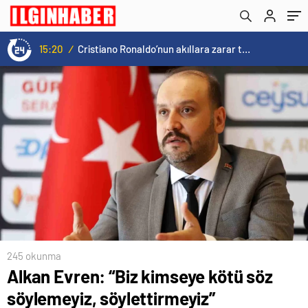
yetiştirmeli
15:20
/
Cristiano Ronaldo’nun akıllara zarar tüm kariyerinin istatistiğini çıkardık !
245 okunma
Alkan Evren: “Biz kimseye kötü söz
söylemeyiz, söylettirmeyiz”