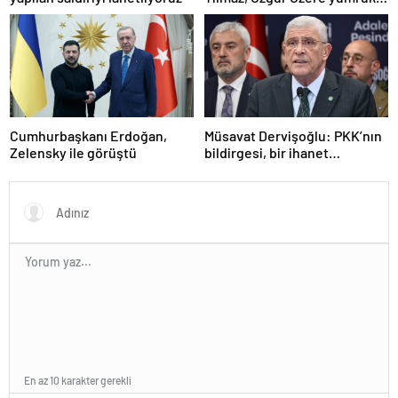
saldırıyı kınadı
Cumhurbaşkanı Erdoğan,
Müsavat Dervişoğlu: PKK’nın
Zelensky ile görüştü
bildirgesi, bir ihanet
açıklamasıdır
En az 10 karakter gerekli