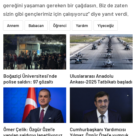
gereğini yaşaman gereken bir çağdasın. Biz de zaten
sizin gibi gençlerimiz için çalışıyoruz” diye yanıt verdi.
Annem
Babacan
Öğrenci
Yardım
Yiyeceğiz
Boğaziçi Üniversitesi’nde
Uluslararası Anadolu
polise saldırı: 97 gözaltı
Ankası-2025 Tatbikatı başladı
Ömer Çelik: Özgür Özel’e
Cumhurbaşkanı Yardımcısı
yapılan saldırıyı lanetliyoruz
Yılmaz, Özgür Özel’e yumruklu