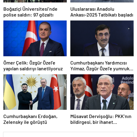
Boğaziçi Üniversitesi’nde
Uluslararası Anadolu
polise saldırı: 97 gözaltı
Ankası-2025 Tatbikatı başladı
Ömer Çelik: Özgür Özel’e
Cumhurbaşkanı Yardımcısı
yapılan saldırıyı lanetliyoruz
Yılmaz, Özgür Özel’e yumruklu
saldırıyı kınadı
Cumhurbaşkanı Erdoğan,
Müsavat Dervişoğlu: PKK’nın
Zelensky ile görüştü
bildirgesi, bir ihanet
açıklamasıdır