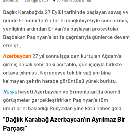
27 Kasım 2020 01:55
ABONE OL
News
Dağlık Karabağ’da 27 Eylül tarihinde başlayan savaş 44
günde Ermenistan’ın tarihi mağlubiyetiyle sona ermiş,
yenilginin ardından Erivan’da başlayan protestolar
Başbakan Paşinyan’a istifa çağrılarıyla günlerce devam
etmişti.
Azerbaycan
27 yıl sonra işgalden kurtulan Ağdam’a
girmiş ancak şehirdeki acı tablo, gün ışığıyla birlikte
ortaya çıkmıştı. Neredeyse tek bir sağlam bina
kalmayan şehrin harabe görüntüsü yürek burktu.
Rusya
heyeti Azerbaycan ve Ermenistan’da önemli
görüşmeler gerçekleştirirken Paşinyan’a tüm
umutlarını başladığı Rusya’dan yine kötü haber geldi.
“Dağlık Karabağ Azerbaycan’ın Ayrılmaz Bir
Parçası”