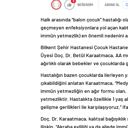
0
BEĞENDİM
ABONE OL
Halk arasında “balon çocuk” hastalığı ola
geçmeyen enfeksiyonlara yol açan kalıts
immün yetmezlik) en önemli nedenini akr
Bilkent Şehir Hastanesi Çocuk Hastanes
Üyesi Doç. Dr. Betül Karaatmaca, AA m
ağırlıklı olarak bebekler ve çocuklarda g
Hastalığın bazen çocuklarda ilerleyen 
çıkabildiğini anlatan Karaatmaca, “Medya
immün yetmezliğin en ağır formu olan, 
yetmezliktir. Hastalıkta özellikle 1 yaş 
gelişme gerilikleri ile karşılaşıyoruz.” if
Doç. Dr. Karaatmaca, kalıtsal bağışıklık
ilişkin, “Akraba evliliği ya da ailede 