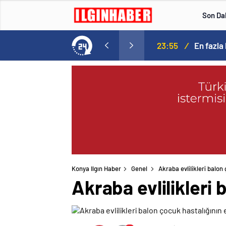
Son Da
çıkladı. Senato buz gibi…
23:55
/
En fazla
Konya Ilgın Haber
Genel
Akraba evlilikleri balon
Akraba evlilikleri