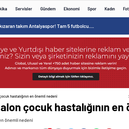
kika
Servisler
Gündem
Ekonomi
Spor
Kadın
Fot
 kızaran takım Antalyaspor! Tam 5 futbolcu….
 çocuk hastalığının en önemli nedeni
 balon çocuk hastalığının en