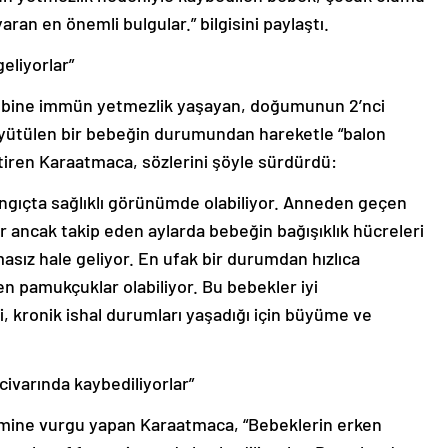
ran en önemli bulgular.” bilgisini paylaştı.
eliyorlar”
ombine immün yetmezlik yaşayan, doğumunun 2’nci
büyütülen bir bebeğin durumundan hareketle “balon
getiren Karaatmaca, sözlerini şöyle sürdürdü:
angıçta sağlıklı görünümde olabiliyor. Anneden geçen
or ancak takip eden aylarda bebeğin bağışıklık hücreleri
asız hale geliyor. En ufak bir durumdan hızlıca
n pamukçuklar olabiliyor. Bu bebekler iyi
, kronik ishal durumları yaşadığı için büyüme ve
civarında kaybediliyorlar”
emine vurgu yapan Karaatmaca, “Bebeklerin erken