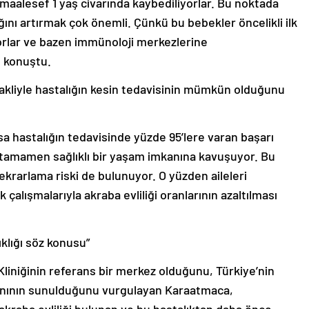
maalesef 1 yaş civarında kaybediliyorlar. Bu noktada
lığını artırmak çok önemli. Çünkü bu bebekler öncelikli ilk
orlar ve bazen immünoloji merkezlerine
e konuştu.
nakliyle hastalığın kesin tedavisinin mümkün olduğunu
sa hastalığın tedavisinde yüzde 95’lere varan başarı
, tamamen sağlıklı bir yaşam imkanına kavuşuyor. Bu
tekrarlama riski de bulunuyor. O yüzden aileleri
çalışmalarıyla akraba evliliği oranlarının azaltılması
ıklığı söz konusu”
 Kliniğinin referans bir merkez olduğunu, Türkiye’nin
kanının sunulduğunu vurgulayan Karaatmaca,