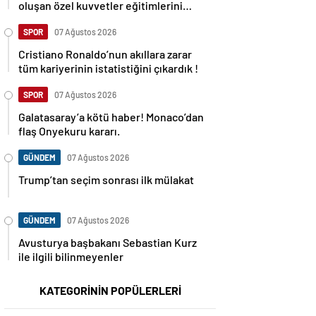
oluşan özel kuvvetler eğitimlerini
başlattı.
SPOR
07 Ağustos 2026
Cristiano Ronaldo’nun akıllara zarar
tüm kariyerinin istatistiğini çıkardık !
SPOR
07 Ağustos 2026
Galatasaray’a kötü haber! Monaco’dan
flaş Onyekuru kararı.
GÜNDEM
07 Ağustos 2026
Trump’tan seçim sonrası ilk mülakat
GÜNDEM
07 Ağustos 2026
Avusturya başbakanı Sebastian Kurz
ile ilgili bilinmeyenler
KATEGORİNİN POPÜLERLERİ