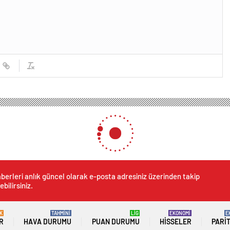
berleri anlık güncel olarak e-posta adresiniz üzerinden takip
ebilirsiniz.
K
TAHMİNİ
LİG
EKONOMİ
E
R
HAVA DURUMU
PUAN DURUMU
HISSELER
PARI