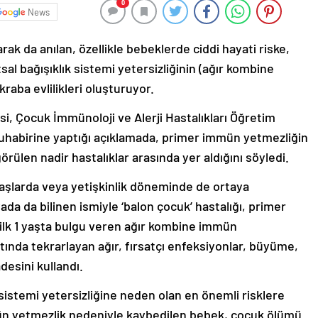
0
News
rak da anılan, özellikle bebeklerde ciddi hayati riske,
al bağışıklık sistemi yetersizliğinin (ağır kombine
aba evlilikleri oluşturuyor.
i, Çocuk İmmünoloji ve Alerji Hastalıkları Öğretim
uhabirine yaptığı açıklamada, primer immün yetmezliğin
örülen nadir hastalıklar arasında yer aldığını söyledi.
yaşlarda veya yetişkinlik döneminde de ortaya
da da bilinen ismiyle ‘balon çocuk’ hastalığı, primer
ilk 1 yaşta bulgu veren ağır kombine immün
altında tekrarlayan ağır, fırsatçı enfeksiyonlar, büyüme,
adesini kullandı.
 sistemi yetersizliğine neden olan en önemli risklere
immün yetmezlik nedeniyle kaybedilen bebek, çocuk ölümü