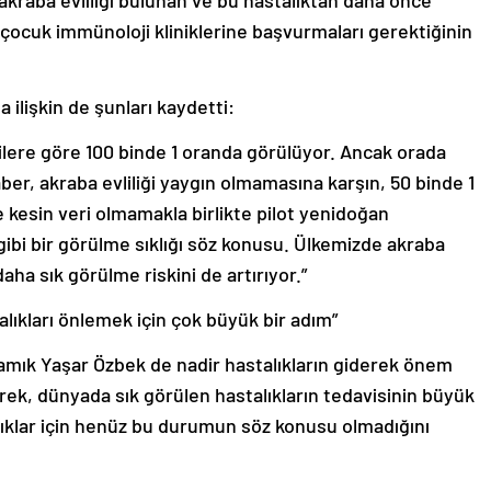
 akraba evliliği bulunan ve bu hastalıktan daha önce
çocuk immünoloji kliniklerine başvurmaları gerektiğinin
 ilişkin de şunları kaydetti:
lere göre 100 binde 1 oranda görülüyor. Ancak orada
ber, akraba evliliği yaygın olmamasına karşın, 50 binde 1
 kesin veri olmamakla birlikte pilot yenidoğan
 gibi bir görülme sıklığı söz konusu. Ülkemizde akraba
daha sık görülme riskini de artırıyor.”
talıkları önlemek için çok büyük bir adım”
amık Yaşar Özbek de nadir hastalıkların giderek önem
rek, dünyada sık görülen hastalıkların tedavisinin büyük
ıklar için henüz bu durumun söz konusu olmadığını