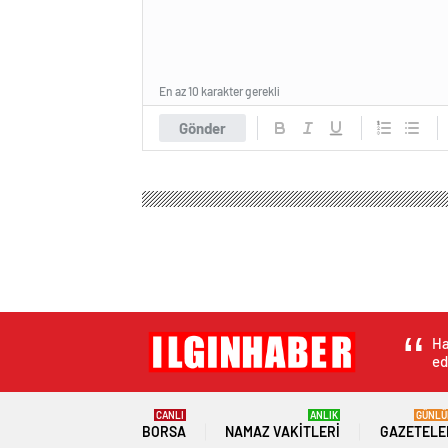
En az 10 karakter gerekli
Gönder
Ha
ed
CANLI
ANLIK
GÜNLÜ
BORSA
NAMAZ VAKITLERI
GAZETELE