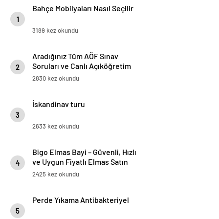
Bahçe Mobilyaları Nasıl Seçilir
1
3189 kez okundu
Aradığınız Tüm AÖF Sınav
Soruları ve Canlı Açıköğretim
2
Forumu Burada
2830 kez okundu
İskandinav turu
3
2633 kez okundu
Bigo Elmas Bayi – Güvenli, Hızlı
ve Uygun Fiyatlı Elmas Satın
4
Almanın Yeni Adresi
2425 kez okundu
Perde Yıkama Antibakteriyel
5