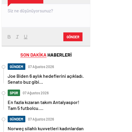
GÖNDER
SON DAKİKA
HABERLERİ
GÜNDEM
07 Ağustos 2026
Joe Biden 6 aylık hedeflerini açıkladı.
Senato buz gibi…
SPOR
07 Ağustos 2026
En fazla kızaran takım Antalyaspor!
Tam 5 futbolcu….
GÜNDEM
07 Ağustos 2026
Norweç silahlı kuvvetleri kadınlardan