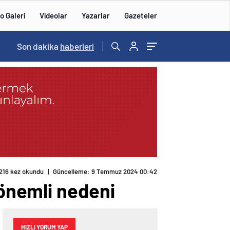
o Galeri
Videolar
Yazarlar
Gazeteler
15:21
Son dakika
/
haberleri
216 kez okundu
|
Güncelleme: 9 Temmuz 2024 00:42
 önemli nedeni
HIZLI YORUM YAP