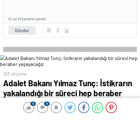
En az 10 karakter gerekli
Gönder
193 okunma
Adalet Bakanı Yılmaz Tunç: İstikrarın
yakalandığı bir süreci hep beraber
yaşayacağız
0
0
0
0
13 Temmuz 2024 00:24
ABONE OL
News
Kastamonu’da konuşan Adalet Bakanı Yılmaz Tunç,
“Yerel seçimlerden sonra, seçimsiz geçecek 4 yıllık bir