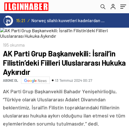
Aykırıdır
yaşayacağız
15:21
/
Norweç silahlı kuvvetleri kadınlardan oluşan özel kuvvetler eğitimlerini başlattı.
195 okunma
AK Parti Grup Başkanvekili: İsrail’in
Filistin’deki Fiilleri Uluslararası Hukuka
Aykırıdır
13 Temmuz 2024 00:27
ABONE OL
News
AK Parti Grup Başkanvekili Bahadır Yenişehirlioğlu,
“Türkiye olarak Uluslararası Adalet Divanından
beklentimiz, İsrail’in Filistin topraklarındaki fiillerinin
uluslararası hukuka aykırı olduğunu ilan etmesi ve tüm
eylemlerinden sorumlu tutulmasıdır.” dedi.