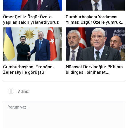
Ömer Çelik: Özgür Özel’e
Cumhurbaşkanı Yardımcısı
yapılan saldırıyı lanetliyoruz
Yılmaz, Özgür Özel’e yumruklu
saldırıyı kınadı
Cumhurbaşkanı Erdoğan,
Müsavat Dervişoğlu: PKK’nın
Zelensky ile görüştü
bildirgesi, bir ihanet
açıklamasıdır