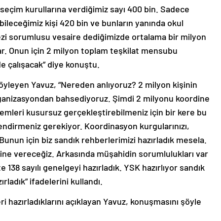
seçim kurullarına verdiğimiz sayı 400 bin. Sadece
bileceğimiz kişi 420 bin ve bunların yanında okul
zi sorumlusu vesaire dediğimizde ortalama bir milyon
 var. Onun için 2 milyon toplam teşkilat mensubu
de çalışacak” diye konuştu.
leyen Yavuz, “Nereden anlıyoruz? 2 milyon kişinin
 organizasyondan bahsediyoruz. Şimdi 2 milyonu koordine
lemleri kusursuz gerçekleştirebilmeniz için bir kere bu
gilendirmeniz gerekiyor. Koordinasyon kurgularınızı,
Bunun için biz sandık rehberlerimizi hazırladık mesela.
erine vereceğiz. Arkasında müşahidin sorumlulukları var
e 138 sayılı genelgeyi hazırladık. YSK hazırlıyor sandık
ladık” ifadelerini kullandı.
i hazırladıklarını açıklayan Yavuz, konuşmasını şöyle