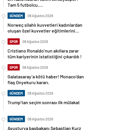
Tam 5 futbolcu….
GÜNDEM
08 Ağustos 2026
Norweç silahlı kuvvetleri kadınlardan
oluşan özel kuvvetler eğitimlerini
başlattı.
SPOR
08 Ağustos 2026
Cristiano Ronaldo’nun akıllara zarar
tüm kariyerinin istatistiğini çıkardık !
SPOR
08 Ağustos 2026
Galatasaray’a kötü haber! Monaco’dan
flaş Onyekuru kararı.
GÜNDEM
08 Ağustos 2026
Trump’tan seçim sonrası ilk mülakat
GÜNDEM
08 Ağustos 2026
Avusturya başbakanı Sebastian Kurz