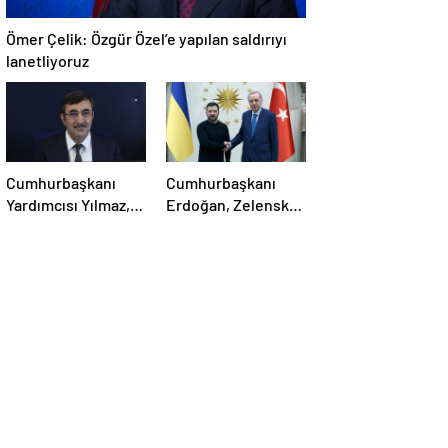
Ömer Çelik: Özgür Özel’e yapılan saldırıyı
lanetliyoruz
Cumhurbaşkanı
Cumhurbaşkanı
Yardımcısı Yılmaz,
Erdoğan, Zelensky
Özgür Özel’e
ile görüştü
yumruklu saldırıyı
kınadı