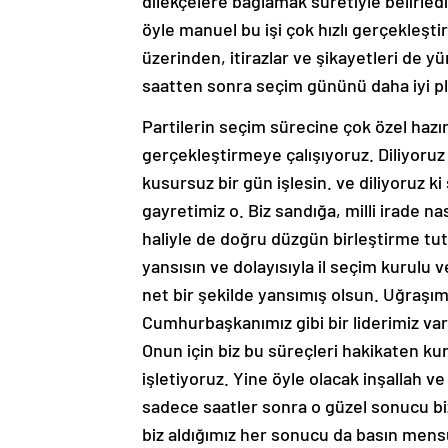
dilekçelere bağlamak suretiyle belirled
öyle manuel bu işi çok hızlı gerçekleş
üzerinden, itirazlar ve şikayetleri de y
saatten sonra seçim gününü daha iyi pla
Partilerin seçim sürecine çok özel hazır
gerçekleştirmeye çalışıyoruz. Diliyoruz
kusursuz bir gün işlesin. ve diliyoruz ki
gayretimiz o. Biz sandığa, milli irade na
haliyle de doğru düzgün birleştirme tut
yansısın ve dolayısıyla il seçim kurulu
net bir şekilde yansımış olsun. Uğraşımı
Cumhurbaşkanımız gibi bir liderimiz var. 
Onun için biz bu süreçleri hakikaten k
işletiyoruz. Yine öyle olacak inşallah v
sadece saatler sonra o güzel sonucu biz 
biz aldığımız her sonucu da basın mensu