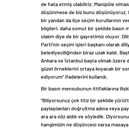
de hata etmiş olabiliriz. Manipüle olması
düşünmese de biz bunu düşünüyoruz. Biz
bir yandan da ilçe seçim kurullarının ve
bilgileri, daha somut bir şekilde basın
olalım diye de bir gayretimiz oluyor. Di
Parti’nin seçim işleri başkanı olarak dil
belediyeciliğinden biraz uzak kaldı. Ba
Ankara ve İstanbul başta olmak üzere d
güzel örneklerini ortaya koyacak bir s
ediyorum” ifadelerini kullandı.
Bir basın mensubunun ittifaklarına iliş
“Biliyorsunuz çok titiz bir şekilde yür
paylaşılanları doğrultma adına veya pay
ara ara söz aldık ve söyledik. Diyorsunuz 
hangimizin ne düşüncesi varsa masaya 