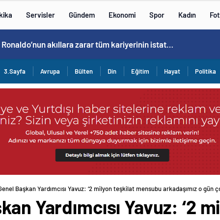
kika
Servisler
Gündem
Ekonomi
Spor
Kadın
Fot
Cristiano Ronaldo’nun akıllara zarar tüm kariyerinin istatistiğini çıkardık !
3.Sayfa
Avrupa
Bülten
Din
Eğitim
Hayat
Politika
Genel Başkan Yardımcısı Yavuz: ‘2 milyon teşkilat mensubu arkadaşımız o gün çok
kan Yardımcısı Yavuz: ‘2 mi