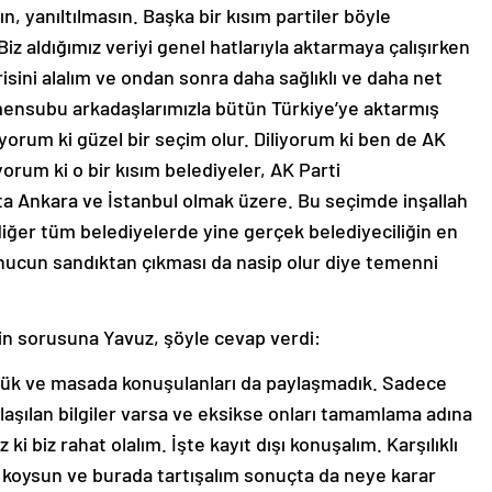
n, yanıltılmasın. Başka bir kısım partiler böyle
 aldığımız veriyi genel hatlarıyla aktarmaya çalışırken
risini alalım ve ondan sonra daha sağlıklı ve daha net
 mensubu arkadaşlarımızla bütün Türkiye’ye aktarmış
liyorum ki güzel bir seçim olur. Diliyorum ki ben de AK
iyorum ki o bir kısım belediyeler, AK Parti
şta Ankara ve İstanbul olmak üzere. Bu seçimde inşallah
iğer tüm belediyelerde yine gerçek belediyeciliğin en
onucun sandıktan çıkması da nasip olur diye temenni
kin sorusuna Yavuz, şöyle cevap verdi:
üttük ve masada konuşulanları da paylaşmadık. Sadece
laşılan bilgiler varsa ve eksikse onları tamamlama adına
ki biz rahat olalım. İşte kayıt dışı konuşalım. Karşılıklı
koysun ve burada tartışalım sonuçta da neye karar