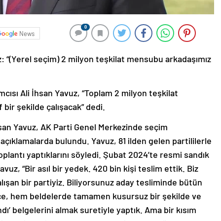
0
News
: “(Yerel seçim) 2 milyon teşkilat mensubu arkadaşımız
ısı Ali İhsan Yavuz, “Toplam 2 milyon teşkilat
bir şekilde çalışacak” dedi.
hsan Yavuz, AK Parti Genel Merkezinde seçim
 açıklamalarda bulundu. Yavuz, 81 ilden gelen partililerle
toplantı yaptıklarını söyledi. Şubat 2024’te resmi sandık
vuz, “Bir asıl bir yedek. 420 bin kişi teslim ettik. Biz
ışan bir partiyiz. Biliyorsunuz aday tesliminde bütün
çe, hem beldelerde tamamen kusursuz bir şekilde ve
ndı’ belgelerini almak suretiyle yaptık. Ama bir kısım