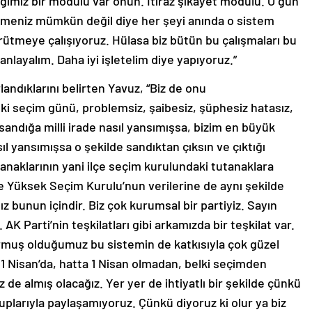
iğimiz bir modülü var onun. İtiraz şikayet modülü. O gün
tirmeniz mümkün değil diye her şeyi anında o sistem
ürütmeye çalışıyoruz. Hülasa biz bütün bu çalışmaları bu
nlayalım. Daha iyi işletelim diye yapıyoruz.”
landıklarını belirten Yavuz, “Biz de onu
 ki seçim günü, problemsiz, şaibesiz, şüphesiz hatasız,
 sandığa milli irade nasıl yansımışsa, bizim en büyük
sıl yansımışsa o şekilde sandıktan çıksın ve çıktığı
anaklarının yani ilçe seçim kurulundaki tutanaklara
 ve Yüksek Seçim Kurulu’nun verilerine de aynı şekilde
z bunun içindir. Biz çok kurumsal bir partiyiz. Sayın
AK Parti’nin teşkilatları gibi arkamızda bir teşkilat var.
urmuş olduğumuz bu sistemin de katkısıyla çok güzel
e 1 Nisan’da, hatta 1 Nisan olmadan, belki seçimden
de almış olacağız. Yer yer de ihtiyatlı bir şekilde çünkü
plarıyla paylaşamıyoruz. Çünkü diyoruz ki olur ya biz