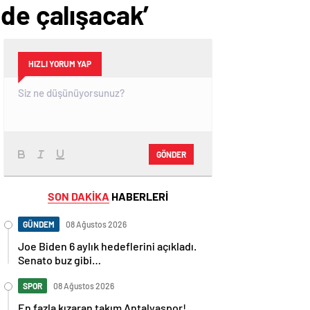
de çalışacak’
HIZLI YORUM YAP
GÖNDER
SON DAKİKA
HABERLERİ
GÜNDEM
08 Ağustos 2026
Joe Biden 6 aylık hedeflerini açıkladı.
Senato buz gibi…
SPOR
08 Ağustos 2026
En fazla kızaran takım Antalyaspor!