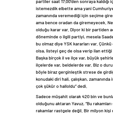
partiler saat 17.00’den sonraya kaldığı
istemezdik elbette ama yani Cumhuriyet 
zamanında veremediği için seçime gire
ama bence oradan da giremeyecek. Ne
olduğu karar var. Diyor ki bir partiden
döneminde o ilgili partiyi, mesela Saade
bu olmaz diye YSK kararları var. Çünkü 
olsa, listeyi geç de olsa verip ilan etti
Başka birçok il ve ilçe var, büyük şehir
ilçelerde var, beldelerde var. Biz o du
böyle biraz gerginleştik strese de gird
konudaki diri hali, çalışkan, zamanınd
çok şükür o halloldu” dedi.
Sadece müşahit olarak 420 bin ve bunla
olduğunu aktaran Yavuz, “Bu rakamları 
rakamlar rastgele değil. Bir milyon kişi ç