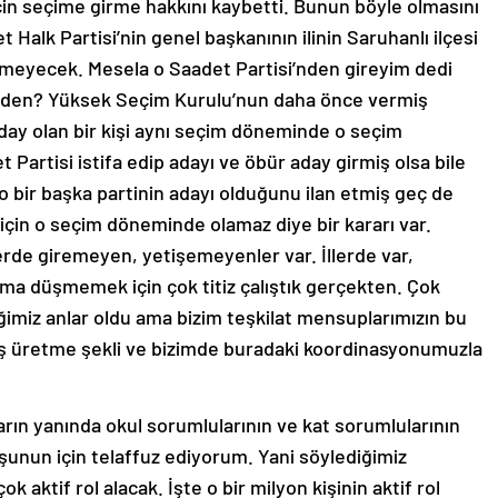
 için seçime girme hakkını kaybetti. Bunun böyle olmasını
Halk Partisi’nin genel başkanının ilinin Saruhanlı ilçesi
meyecek. Mesela o Saadet Partisi’nden gireyim dedi
den? Yüksek Seçim Kurulu’nun daha önce vermiş
 aday olan bir kişi aynı seçim döneminde o seçim
t Partisi istifa edip adayı ve öbür aday girmiş olsa bile
o bir başka partinin adayı olduğunu ilan etmiş geç de
ği için o seçim döneminde olamaz diye bir kararı var.
lerde giremeyen, yetişemeyenler var. İllerde var,
ruma düşmemek için çok titiz çalıştık gerçekten. Çok
iğimiz anlar oldu ama bizim teşkilat mensuplarımızın bu
a iş üretme şekli ve bizimde buradaki koordinasyonumuzla
rın yanında okul sorumlularının ve kat sorumlularının
şunun için telaffuz ediyorum. Yani söylediğimiz
ok aktif rol alacak. İşte o bir milyon kişinin aktif rol