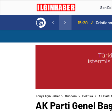
Son Da
Norweç silahlı kuvvetleri kadınlardan oluşan özel kuvvetler eğitimlerini başlattı.
15:20
/
Konya Ilgın Haber
Gündem
Politika
AK Parti 
AK Parti Genel Baş