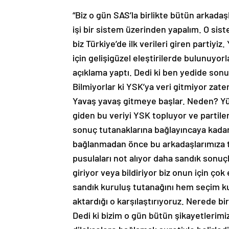
“Biz o gün SAS’la birlikte bütün arkadaş
işi bir sistem üzerinden yapalım. O sis
biz Türkiye’de ilk verileri giren partiyi
için gelişigüzel eleştirilerde bulunuyorl
açıklama yaptı. Dedi ki ben yedide sonuç
Bilmiyorlar ki YSK’ya veri gitmiyor zat
Yavaş yavaş gitmeye başlar. Neden? Y
giden bu veriyi YSK topluyor ve partil
sonuç tutanaklarına bağlayıncaya kadar
bağlanmadan önce bu arkadaşlarımıza t
pusulaları not alıyor daha sandık son
giriyor veya bildiriyor biz onun için ço
sandık kuruluş tutanağını hem seçim ku
aktardığı o karşılaştırıyoruz. Nerede b
Dedi ki bizim o gün bütün şikayetlerimizi