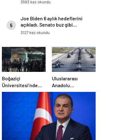
Emevi Camii’nde namaz kıldılar
3583 kez okundu
Joe Biden 6 aylık hedeflerini
açıkladı. Senato buz gibi…
5
3127 kez okundu
Boğaziçi
Uluslararası
Üniversitesi’nde
Anadolu
polise saldırı: 97
Ankası-2025
gözaltı
Tatbikatı başladı