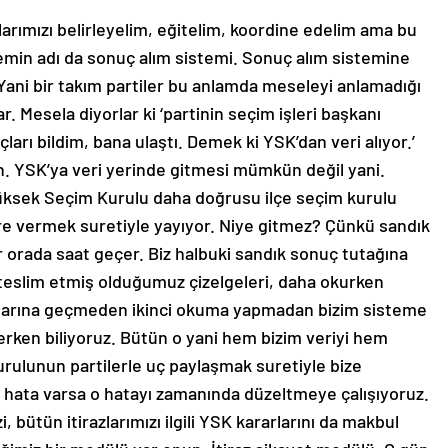
larımızı belirleyelim, eğitelim, koordine edelim ama bu
temin adı da sonuç alım sistemi. Sonuç alım sistemine
z. Yani bir takım partiler bu anlamda meseleyi anlamadığı
ar. Mesela diyorlar ki ‘partinin seçim işleri başkanı
ları bildim, bana ulaştı. Demek ki YSK’dan veri alıyor.’
en. YSK’ya veri yerinde gitmesi mümkün değil yani.
üksek Seçim Kurulu daha doğrusu ilçe seçim kurulu
ere vermek suretiyle yayıyor. Niye gitmez? Çünkü sandık
 orada saat geçer. Biz halbuki sandık sonuç tutağına
eslim etmiş olduğumuz çizelgeleri, daha okurken
uçlarına geçmeden ikinci okuma yapmadan bizim sisteme
k erken biliyoruz. Bütün o yani hem bizim veriyi hem
rulunun partilerle uç paylaşmak suretiyle bize
ir hata varsa o hatayı zamanında düzeltmeye çalışıyoruz.
, bütün itirazlarımızı ilgili YSK kararlarını da makbul