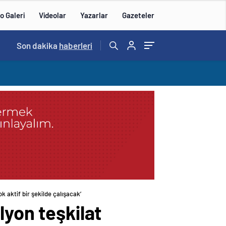
o Galeri
Videolar
Yazarlar
Gazeteler
14:57
Son dakika
/
haberleri
 aktif bir şekilde çalışacak’
lyon teşkilat