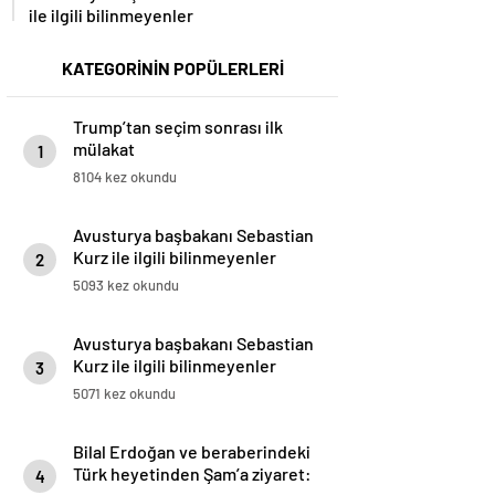
ile ilgili bilinmeyenler
KATEGORİNİN POPÜLERLERİ
Trump’tan seçim sonrası ilk
mülakat
1
8104 kez okundu
Avusturya başbakanı Sebastian
Kurz ile ilgili bilinmeyenler
2
5093 kez okundu
Avusturya başbakanı Sebastian
Kurz ile ilgili bilinmeyenler
3
5071 kez okundu
Bilal Erdoğan ve beraberindeki
Türk heyetinden Şam’a ziyaret:
4