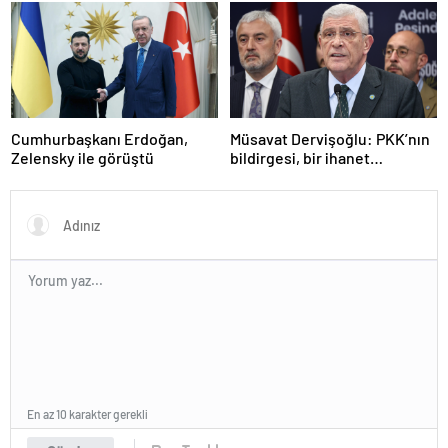
saldırıyı kınadı
Cumhurbaşkanı Erdoğan,
Müsavat Dervişoğlu: PKK’nın
Zelensky ile görüştü
bildirgesi, bir ihanet
açıklamasıdır
En az 10 karakter gerekli