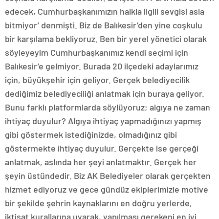
edecek, Cumhurbaşkanımızın halkla ilgili sevgisi asla
bitmiyor’ denmişti. Biz de Balıkesir’den yine coşkulu
bir karşılama bekliyoruz. Ben bir yerel yönetici olarak
söyleyeyim Cumhurbaşkanımız kendi seçimi için
Balıkesir’e gelmiyor. Burada 20 ilçedeki adaylarımız
için, büyükşehir için geliyor. Gerçek belediyecilik
dediğimiz belediyeciliği anlatmak için buraya geliyor.
Bunu farklı platformlarda söylüyoruz; algıya ne zaman
ihtiyaç duyulur? Algıya ihtiyaç yapmadığınızı yapmış
gibi göstermek istediğinizde, olmadığınız gibi
göstermekte ihtiyaç duyulur. Gerçekte ise gerçeği
anlatmak, aslında her şeyi anlatmaktır. Gerçek her
şeyin üstündedir. Biz AK Belediyeler olarak gerçekten
hizmet ediyoruz ve gece gündüz ekiplerimizle motive
bir şekilde şehrin kaynaklarını en doğru yerlerde,
iktisat kurallarına uyarak, yapılması gerekeni en iyi