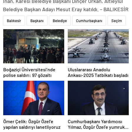
İnan, Karesi Belediye Başkanı Dinçer Orkan, Altıeylül
Belediye Başkan Adayı Mesut Eray katıldı. – BALIKESİR
Balıkesir
Başkanı
Belediye
Cumhurbaşkanı
Seçim
Boğaziçi Üniversitesi’nde
Uluslararası Anadolu
polise saldırı: 97 gözaltı
Ankası-2025 Tatbikatı başladı
Ömer Çelik: Özgür Özel’e
Cumhurbaşkanı Yardımcısı
yapılan saldırıyı lanetliyoruz
Yılmaz, Özgür Özel’e yumruklu