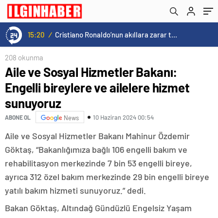
15:20
/
Cristiano Ronaldo’nun akıllara zarar tüm kariyerinin istatistiğini çıkardık !
208 okunma
Aile ve Sosyal Hizmetler Bakanı:
Engelli bireylere ve ailelere hizmet
sunuyoruz
10 Haziran 2024 00:54
ABONE OL
News
Aile ve Sosyal Hizmetler Bakanı Mahinur Özdemir
Göktaş, “Bakanlığımıza bağlı 106 engelli bakım ve
rehabilitasyon merkezinde 7 bin 53 engelli bireye,
ayrıca 312 özel bakım merkezinde 29 bin engelli bireye
yatılı bakım hizmeti sunuyoruz.” dedi.
Bakan Göktaş, Altındağ Gündüzlü Engelsiz Yaşam