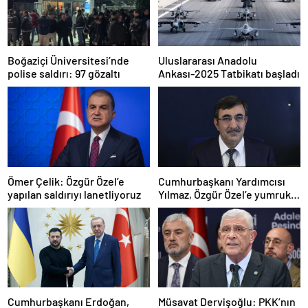
Boğaziçi Üniversitesi’nde
Uluslararası Anadolu
polise saldırı: 97 gözaltı
Ankası-2025 Tatbikatı başladı
Ömer Çelik: Özgür Özel’e
Cumhurbaşkanı Yardımcısı
yapılan saldırıyı lanetliyoruz
Yılmaz, Özgür Özel’e yumruklu
saldırıyı kınadı
Cumhurbaşkanı Erdoğan,
Müsavat Dervişoğlu: PKK’nın