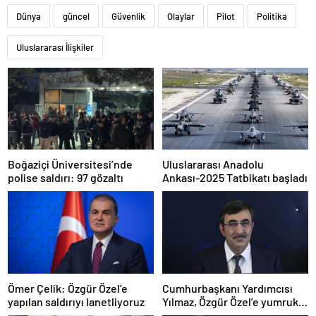
Dünya
güncel
Güvenlik
Olaylar
Pilot
Politika
Uluslararası İlişkiler
Boğaziçi Üniversitesi’nde
Uluslararası Anadolu
polise saldırı: 97 gözaltı
Ankası-2025 Tatbikatı başladı
Ömer Çelik: Özgür Özel’e
Cumhurbaşkanı Yardımcısı
yapılan saldırıyı lanetliyoruz
Yılmaz, Özgür Özel’e yumruklu
saldırıyı kınadı