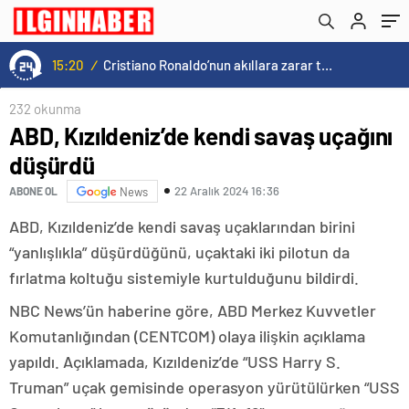
15:20
/
Cristiano Ronaldo’nun akıllara zarar tüm kariyerinin istatistiğini çıkardık !
232 okunma
ABD, Kızıldeniz’de kendi savaş uçağını
düşürdü
22 Aralık 2024 16:36
ABONE OL
News
ABD, Kızıldeniz’de kendi savaş uçaklarından birini
“yanlışlıkla” düşürdüğünü, uçaktaki iki pilotun da
fırlatma koltuğu sistemiyle kurtulduğunu bildirdi.
NBC News’ün haberine göre, ABD Merkez Kuvvetler
Komutanlığından (CENTCOM) olaya ilişkin açıklama
yapıldı. Açıklamada, Kızıldeniz’de “USS Harry S.
Truman” uçak gemisinde operasyon yürütülürken “USS