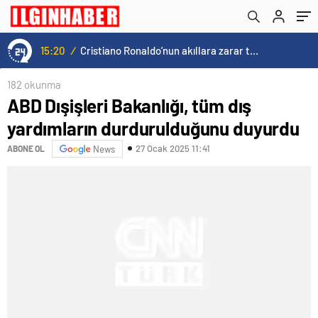
15:20
/
Cristiano Ronaldo’nun akıllara zarar tüm kariyerinin istatistiğini çıkardık !
182 okunma
ABD Dışişleri Bakanlığı, tüm dış
yardımların durdurulduğunu duyurdu
27 Ocak 2025 11:41
ABONE OL
News