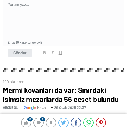
En az 10 karakter gerekli
Gönder
199 okunma
Mermi kovanları da var: Sınırdaki
isimsiz mezarlarda 56 ceset bulundu
26 Ocak 2025 22:37
ABONE OL
News
Mermi kovanları da var: Sınırdaki isimsiz mezarlarda 56
0
0
0
0
ceset bulunduYerel savcılara göre Meksika’da ABD