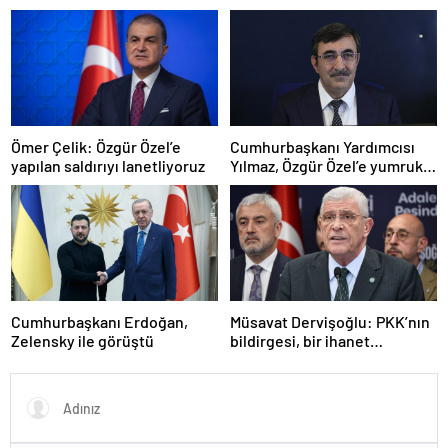
Ömer Çelik: Özgür Özel’e
Cumhurbaşkanı Yardımcısı
yapılan saldırıyı lanetliyoruz
Yılmaz, Özgür Özel’e yumruklu
saldırıyı kınadı
Cumhurbaşkanı Erdoğan,
Müsavat Dervişoğlu: PKK’nın
Zelensky ile görüştü
bildirgesi, bir ihanet
açıklamasıdır