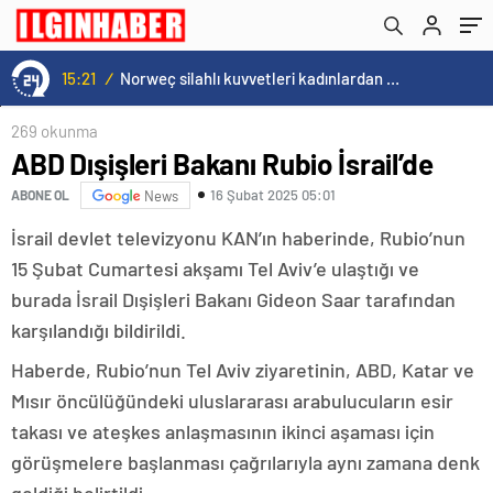
15:21
/
Norweç silahlı kuvvetleri kadınlardan oluşan özel kuvvetler eğitimlerini başlattı.
269 okunma
ABD Dışişleri Bakanı Rubio İsrail’de
16 Şubat 2025 05:01
ABONE OL
News
İsrail devlet televizyonu KAN’ın haberinde, Rubio’nun
15 Şubat Cumartesi akşamı Tel Aviv’e ulaştığı ve
burada İsrail Dışişleri Bakanı Gideon Saar tarafından
karşılandığı bildirildi.
Haberde, Rubio’nun Tel Aviv ziyaretinin, ABD, Katar ve
Mısır öncülüğündeki uluslararası arabulucuların esir
takası ve ateşkes anlaşmasının ikinci aşaması için
görüşmelere başlanması çağrılarıyla aynı zamana denk
geldiği belirtildi.