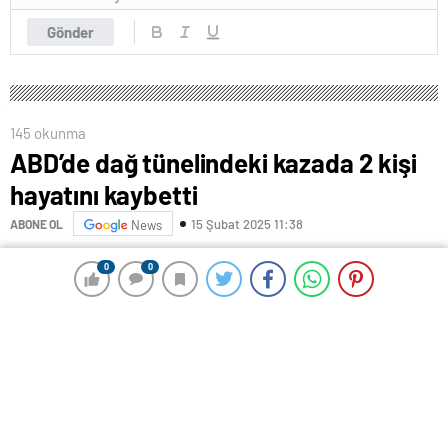
Gönder
145 okunma
ABD’de dağ tünelindeki kazada 2 kişi
hayatını kaybetti
15 Şubat 2025 11:38
ABONE OL
News
0
0
0
0