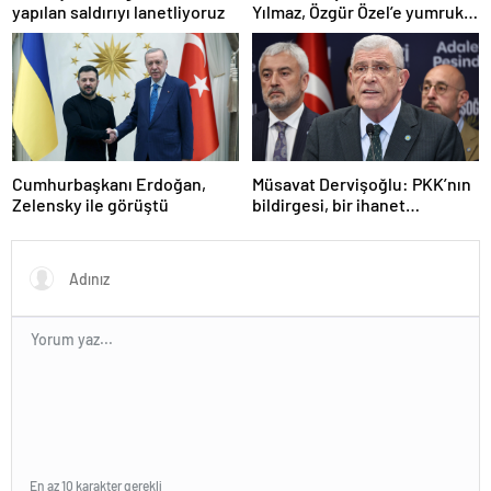
yapılan saldırıyı lanetliyoruz
Yılmaz, Özgür Özel’e yumruklu
saldırıyı kınadı
Cumhurbaşkanı Erdoğan,
Müsavat Dervişoğlu: PKK’nın
Zelensky ile görüştü
bildirgesi, bir ihanet
açıklamasıdır
En az 10 karakter gerekli