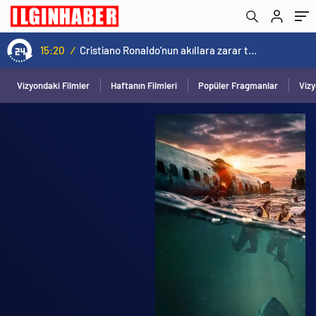
15:20
/
Cristiano Ronaldo’nun akıllara zarar tüm kariyerinin istatistiğini çıkardık !
Vizyondaki Filmler
Haftanın Filmleri
Popüler Fragmanlar
Viz