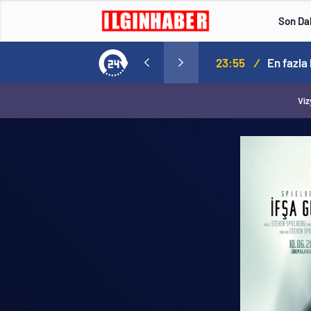
Son Da
çıkladı. Senato buz gibi…
23:55
/
En fazla
Viz