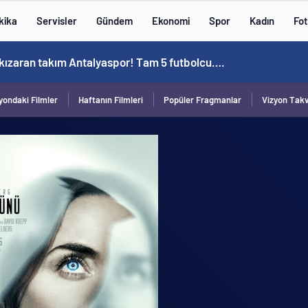
kika
Servisler
Gündem
Ekonomi
Spor
Kadın
Fot
 kızaran takım Antalyaspor! Tam 5 futbolcu….
yondaki Filmler
Haftanın Filmleri
Popüler Fragmanlar
Vizyon Tak