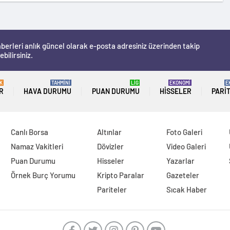
berleri anlık güncel olarak e-posta adresiniz üzerinden takip
ebilirsiniz.
K
TAHMİNİ
LİG
EKONOMİ
E
R
HAVA DURUMU
PUAN DURUMU
HISSELER
PARI
Canlı Borsa
Altınlar
Foto Galeri
Namaz Vakitleri
Dövizler
Video Galeri
Puan Durumu
Hisseler
Yazarlar
Örnek Burç Yorumu
Kripto Paralar
Gazeteler
Pariteler
Sıcak Haber