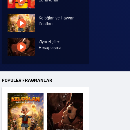
Keloğlan ve Hayvan
Dostları
Ziyaretçiler:
Hesaplaşma
Nasreddin Hoca:
Zaman Yolcusu 4
POPÜLER FRAGMANLAR
Oyuncak Hikayesi 5
Hayvan Çiftliği