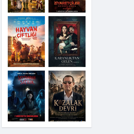
Karanlıktan Gelen
Şeytandan Satılık
Moana
Kozalak Devri