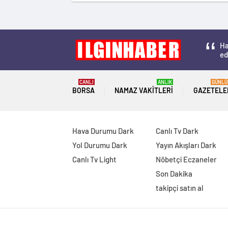
Ha
ed
CANLI
ANLIK
GÜNLÜ
BORSA
NAMAZ VAKITLERI
GAZETELE
Hava Durumu Dark
Canlı Tv Dark
Yol Durumu Dark
Yayın Akışları Dark
Canlı Tv Light
Nöbetçi Eczaneler
Son Dakika
takipçi satın al