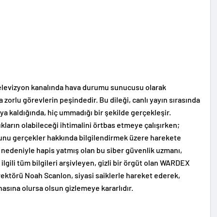
r televizyon kanalında hava durumu sunucusu olarak
 zorlu görevlerin peşindedir. Bu dileği, canlı yayın sırasında
ya kaldığında, hiç ummadığı bir şekilde gerçekleşir.
lıkların olabileceği ihtimalini örtbas etmeye çalışırken;
yunu gerçekler hakkında bilgilendirmek üzere harekete
 nedeniyle hapis yatmış olan bu siber güvenlik uzmanı,
lgili tüm bilgileri arşivleyen, gizli bir örgüt olan WARDEX
irektörü Noah Scanlon, siyasi saiklerle hareket ederek,
asına olursa olsun gizlemeye kararlıdır.