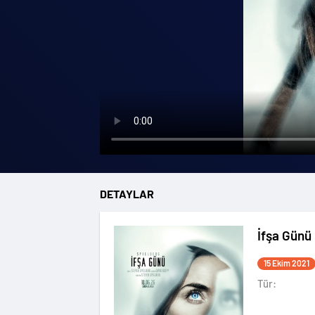
DETAYLAR
İfşa Günü
15 Ekim 2021
Tür: