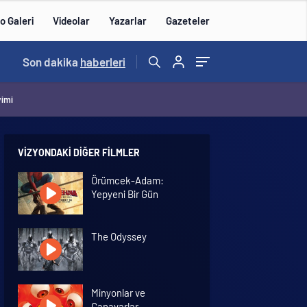
o Galeri
Videolar
Yazarlar
Gazeteler
15:21
Son dakika
/
haberleri
vimi
VIZYONDAKI DIĞER FILMLER
Örümcek-Adam:
Yepyeni Bir Gün
The Odyssey
Minyonlar ve
Canavarlar